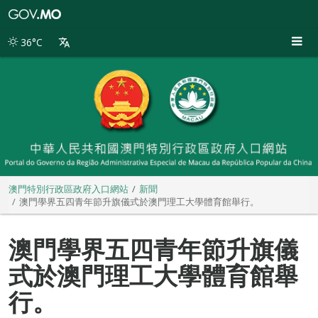
澳
門
特
36°C
別
行
政
區
政
府
入
口
網
站
澳門特別行政區政府入口網站
新聞
澳門學界五四青年節升旗儀式於澳門理工大學體育館舉行。
澳門學界五四青年節升旗儀
式於澳門理工大學體育館舉
行。