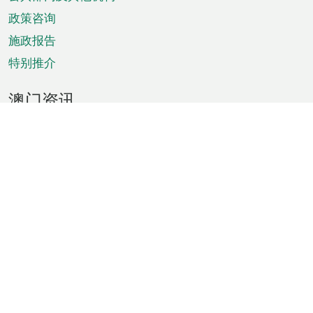
单
政策咨询
施政报告
特别推介
澳门资讯
天气
交通
公众假期
文娱康体
城市资讯
澳门便览
统计数字
公布告示