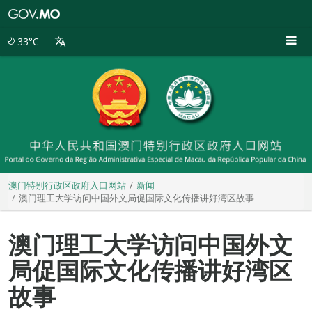
澳
门
特
33°C
别
行
政
区
政
府
入
口
网
站
澳门特别行政区政府入口网站
新闻
澳门理工大学访问中国外文局促国际文化传播讲好湾区故事
澳门理工大学访问中国外文
局促国际文化传播讲好湾区
故事