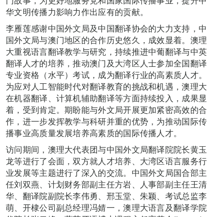
门故事，为更好地服务党和国家国际传播事业，提升中
华文明传播力影响力作出应有的贡献。
李雁莲感谢中国外文局及中国翻译协会的大力支持，中
国外文局与澳门地区的合作历史悠久，成效显着。澳理
大重视语言翻译教学与研究，持续推进中葡翻译与中英
翻译人才的培养，推动澳门及大湾区人士参加全国翻译
专业资格（水平）考试，成为翻译行业的高素质人才。
为应对人工智能时代对翻译教育的挑战和机遇，澳理大
在机器翻译、计算机辅助翻译等方面持续投入，成果显
着，受到肯定。期盼能与外文局开展更加紧密高效的合
作，进一步发挥教学与科研并重的优势，为推动国际传
播事业高质量发展培养高素质的国际传播人才。
访问期间，澳理大代表团与中国外文局翻译院院长黄玉
龙等进行了会面，双方就人才培养、大湾区语言服务行
业发展等主题进行了深入的交流。中国外文局国合部主
任刘双燕、计划财务部副主任方岩、人事部副主任王清
华、翻译院副院长李伟勇、邢玉堂、朱颖、考试总监李
萌、开棣公司副总经理冯婧一，澳理大语言及翻译学院