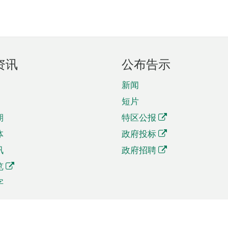
资讯
公布告示
新闻
短片
期
特区公报
体
政府投标
讯
政府招聘
览
字
及贸易
相关连结