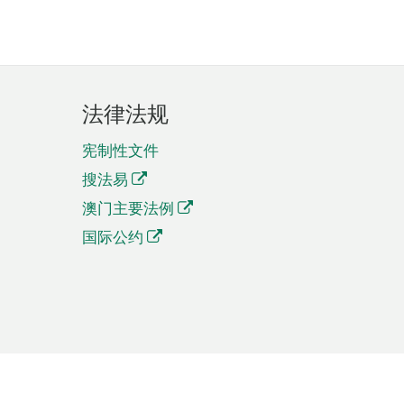
法律法规
宪制性文件
搜法易
澳门主要法例
国际公约