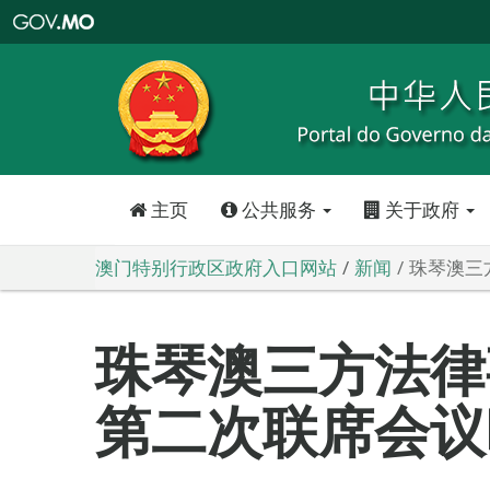
澳
门
特
别
行
政
区
政
府
入
口
网
站
主页
公共服务
关于政府
澳门特别行政区政府入口网站
新闻
珠琴澳三
珠琴澳三方法律
第二次联席会议