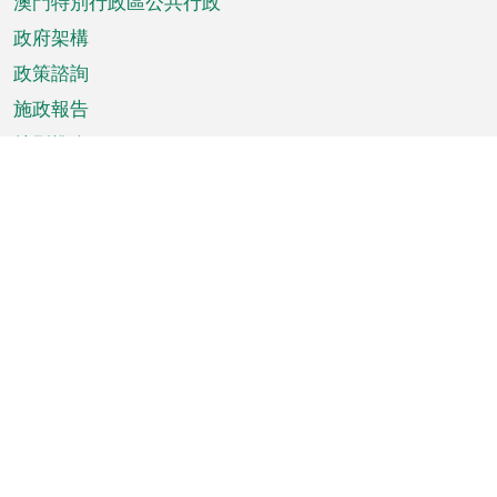
澳門特別行政區公共行政
政府架構
政策諮詢
施政報告
特別推介
澳門資訊
天氣
交通
公眾假期
文娛康體
城市資訊
澳門便覽
統計數字