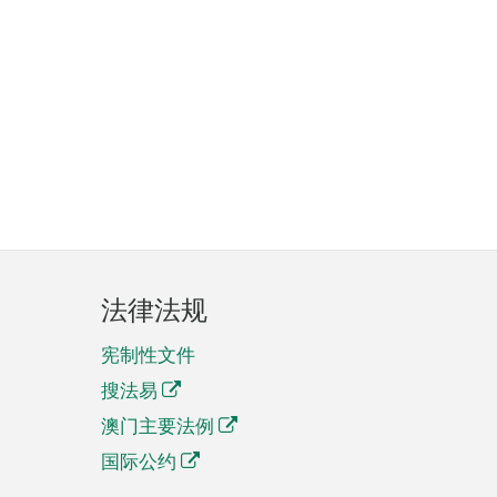
法律法规
宪制性文件
搜法易
澳门主要法例
国际公约