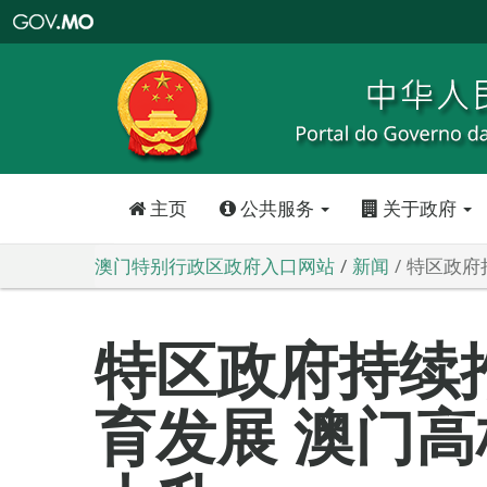
澳
门
特
别
行
政
区
政
府
入
口
网
站
主页
公共服务
关于政府
澳门特别行政区政府入口网站
新闻
特区政府
特区政府持续
育发展 澳门