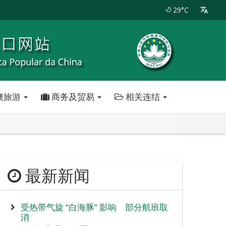
29°C
澳旅游
商务及贸易
相关连结
最新新闻
受热带气旋 “白海豚” 影响 部分航班取
消