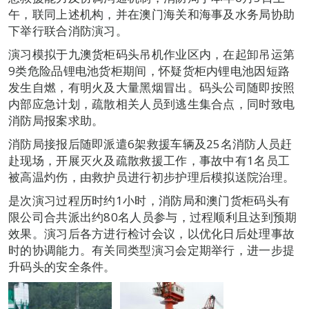
午，联同上述机构，并在澳门海关和海事及水务局协助
下举行联合消防演习。
演习模拟于九澳货柜码头吊机作业区内，在起卸吊运第
9类危险品锂电池货柜期间，怀疑货柜内锂电池因短路
发生自燃，有明火及大量黑烟冒出。码头公司随即按照
内部应急计划，疏散相关人员到逃生集合点，同时致电
消防局报案求助。
消防局接报后随即派遣6架救援车辆及25名消防人员赶
赴现场，开展灭火及疏散救援工作，事故中有1名员工
被高温灼伤，由救护员进行初步护理后模拟送院治理。
是次演习过程历时约1小时，消防局和澳门货柜码头有
限公司合共派出约80名人员参与，过程顺利且达到预期
效果。演习后各方进行检讨会议，以优化日后处理事故
时的协调能力。有关同类型演习会定期举行，进一步提
升码头的安全条件。