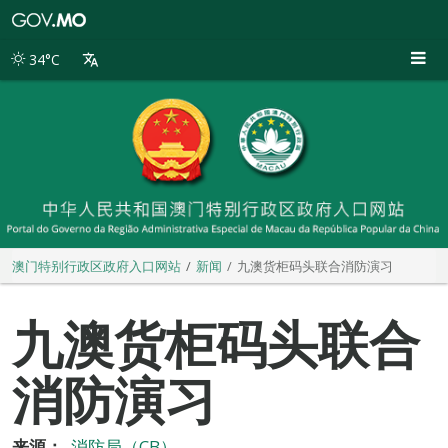
澳
门
特
34°C
别
行
政
区
政
府
入
口
网
站
澳门特别行政区政府入口网站
新闻
九澳货柜码头联合消防演习
九澳货柜码头联合
消防演习
来源：
消防局（CB）