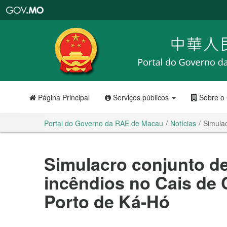
Portal
do
Governo
da
RAE
de
Macau
Página Principal
Serviços públicos
Sobre o
Portal do Governo da RAE de Macau
Notícias
Simula
Simulacro conjunto d
incêndios no Cais de 
Porto de Ká-Hó