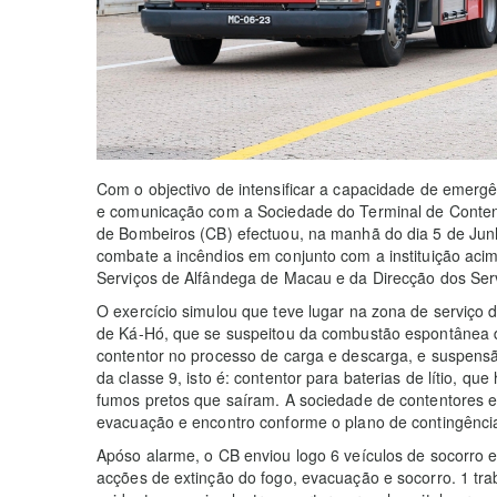
Com o objectivo de intensificar a capacidade de emer
e comunicação com a Sociedade do Terminal de Conten
de Bombeiros (CB) efectuou, na manhã do dia 5 de Jun
combate a incêndios em conjunto com a instituição aci
Serviços de Alfândega de Macau e da Direcção dos Ser
O exercício simulou que teve lugar na zona de serviço 
de Ká-Hó, que se suspeitou da combustão espontânea dev
contentor no processo de carga e descarga, e suspens
da classe 9, isto é: contentor para baterias de lítio, 
fumos pretos que saíram. A sociedade de contentores e
evacuação e encontro conforme o plano de contingência 
Apóso alarme, o CB enviou logo 6 veículos de socorro 
acções de extinção do fogo, evacuação e socorro. 1 tra