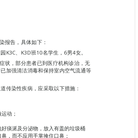
感染报告，具体如下：
3C、K3D班10名学生，6男4女。
道症状，部分患者已到医疗机构诊治，无
所已加强清洁消毒和保持室内空气流通等
。
吸道传染性疾病，应采取以下措施：
做运动；
包好痰涎及分泌物，放入有盖的垃圾桶
口鼻，而不应用手掌掩住口鼻；