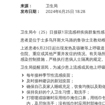
来源：
卫生局
发布日期：
2024年6月25日 18:28
卫生局今（25）日接获1宗流感样疾病群集性
患者是位于士多鸟拜斯大马路的鲁弥士主教幼稚园K
上述患者6月23日起出现发热及咳嗽等上呼吸
住院、重症或其他严重并发症的情况。有关场
感染控制措施，严格执行患病人士隔离的规定
卫生局提醒居民，为减少患上流感或其他上呼
每年接种季节性流感疫苗；
及时接种建议的新冠疫苗；
确保自己及家人睡眠充足，饮食均衡以及勤
保持良好的个人卫生习惯，勤洗手；
打喷嚏或咳嗽时应用纸巾掩住口鼻，用纸巾
内，及尽快洗手；没有纸巾时应用肘部掩住