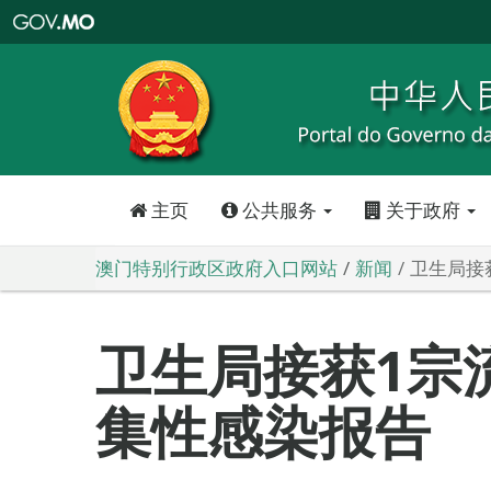
澳
门
特
别
行
政
区
政
府
入
口
网
站
主页
公共服务
关于政府
澳门特别行政区政府入口网站
新闻
卫生局接
卫生局接获1宗
集性感染报告