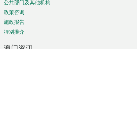
单
公共部门及其他机构
政策咨询
施政报告
特别推介
澳门资讯
天气
交通
公众假期
文娱康体
城市资讯
澳门便览
统计数字
公布告示