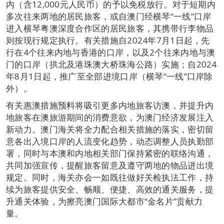
内（含12,000元人民币）的予以免税放行。对于短期内
多次往来两地的居民旅客，或自澳门经横琴“一线”口岸
进入横琴粤澳深度合作区的居民旅客，其携带行李物品
则按现行规定执行。有关措施自2024年7月1日起，先
行在4个往来内地与香港的口岸，以及2个往来内地与澳
门的口岸（拱北及港珠澳大桥珠海公路）实施；自2024
年8月1日起，推广至全部进境口岸（横琴“一线”口岸除
外）。
有关惠澳措施预料将吸引更多内地旅客访澳，并提升内
地旅客在澳旅游期间的消费意欲，为澳门经济发展注入
新动力。澳门海关将全力配合相关措施的落实，密切留
意各出入境口岸的人流变化趋势，动态调整人员执勤部
署，同时与本澳和内地相关部门保持紧密的联络沟通，
共同加强宣传，提醒旅客留意及遵守两地的物品进出境
规定。同时，海关亦会一如既往做好关检执法工作，持
续为旅客提供安全、畅顺、便捷、高效的通关服务，提
升通关体验，为擦亮澳门国际大都市“金名片”贡献力
量。