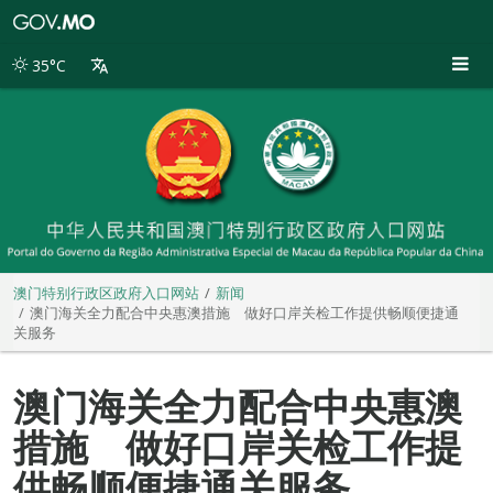
澳
门
特
35°C
别
行
政
区
政
府
入
口
网
站
澳门特别行政区政府入口网站
新闻
澳门海关全力配合中央惠澳措施 做好口岸关检工作提供畅顺便捷通
关服务
澳门海关全力配合中央惠澳
措施 做好口岸关检工作提
供畅顺便捷通关服务