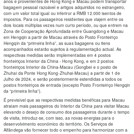
anos e provenientes de Hong Kong e Macau podem transportar
bagagem pessoal razoável e artigos adquiridos no estrangeiro,
com um valor total igual ou inferiror a RMB 12.000 isentos de
impostos. Para os passageiros residentes que viajem entre os
dois locais múltiplas vezes num curto período, ou que entrem na
Zona de Cooperação Aprofundada entre Guangdong e Macau
em Hengqin a partir de Macau através do Posto Fronteiriço
Hengqin da “primeira linha”, as suas bagagens ou itens
acompanhados estarão sujeitos à regulamentação actual. As
respectivas medidas serão implementadas em 4 postos
fronteiriços Interior da China - Hong Kong, e em 2 postos
fronteiriços Interior da China-Macau (Gongbei e o posto de
Zhuhai da Ponte Hong Kong-Zhuhai-Macau) a partir de 1 de
Julho de 2024, e serão posteriormente estendidas a todos os
postos fronteiriços de entrada (excepto Posto Fronteiriço Hengqin
da “primeira linha”).
É previsível que as respectivas medidas benéficas para Macau
atraiam mais passageiros do Interior da China para visitar Macau
elevando o desejo de consumo dos passageiros durante o tempo
de visita, introduz-se, com isso, as novas energias para o
desenvolvimento económico do território. Os Serviços de
Alfândega vão fornecer todo o empenho para harmonizar com a