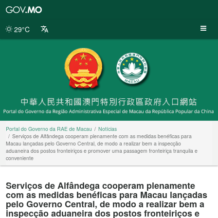
Portal
do
Governo
29°C
da
RAE
de
Macau
Portal do Governo da RAE de Macau
Notícias
Serviços de Alfândega cooperam plenamente com as medidas benéficas para
Macau lançadas pelo Governo Central, de modo a realizar bem a inspecção
aduaneira dos postos fronteiriços e promover uma passagem fronteiriça tranquila e
conveniente
Serviços de Alfândega cooperam plenamente
com as medidas benéficas para Macau lançadas
pelo Governo Central, de modo a realizar bem a
inspecção aduaneira dos postos fronteiriços e