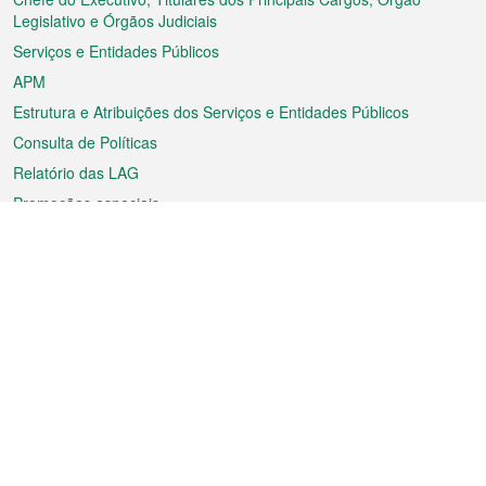
rodapé
Legislativo e Órgãos Judiciais
Serviços e Entidades Públicos
APM
Estrutura e Atribuições dos Serviços e Entidades Públicos
Consulta de Políticas
Relatório das LAG
Promoções especiais
Sobre a RAEM
Tempo
Transporte
Feriados
Cultura e lazer
Informação de Macau
Ficheiro sobre Macau
Estatísticas