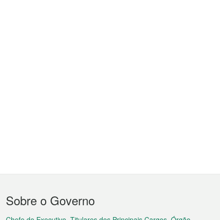
Menu
Sobre o Governo
do
Chefe do Executivo, Titulares dos Principais Cargos, Órgão