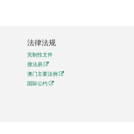
法律法规
宪制性文件
搜法易
澳门主要法例
国际公约