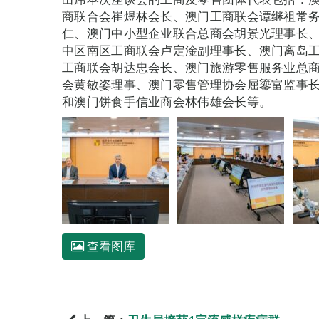
商联合会崔煜林会长、澳门工商联会谭继祖常
仁、澳门中小型企业联合总商会胡景光理事长
中区南区工商联会卢定淦副理事长、澳门离岛
工商联会胡达忠会长、澳门旅游零售服务业总
会黄敏姿理事、澳门零售管理协会屈鎏富监事
和澳门饼食手信业商会林伟雄会长等。
查看图库