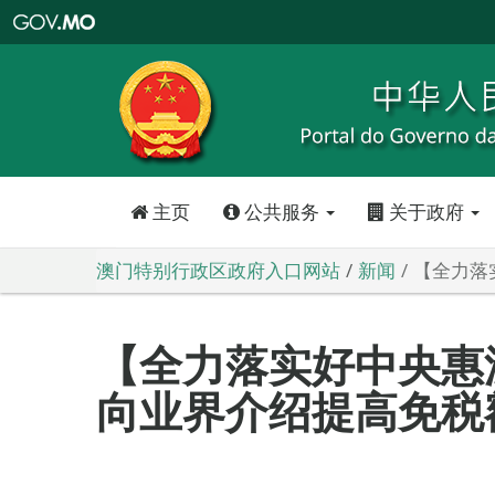
澳
门
特
别
行
政
区
政
府
入
口
网
站
主页
公共服务
关于政府
澳门特别行政区政府入口网站
新闻
【全力落
【全力落实好中央惠
向业界介绍提高免税