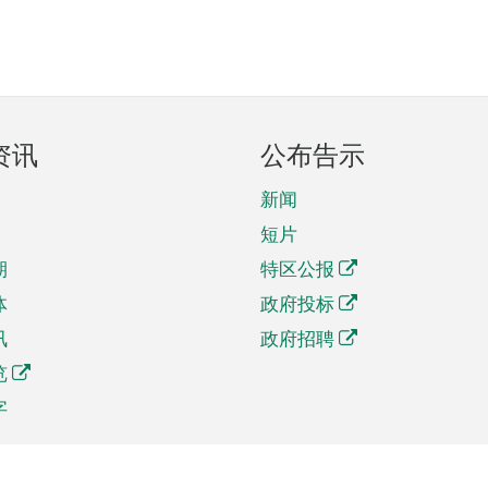
资讯
公布告示
新闻
短片
期
特区公报
体
政府投标
讯
政府招聘
览
字
及贸易
相关连结