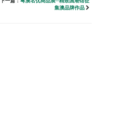
下一篇：
粤澳名优商品展─精致国潮馆征
集澳品牌作品