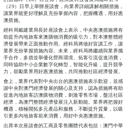
（29）日早上舉辦座談會，向業界詳細講解相關措施，
讓業界能更好理解及充份掌握內容，把握機遇，用好惠
澳措施。
經科局戴建業局長於座談會上表示，中央惠澳措施將有
助提升內地旅客來澳購物消費的吸引力，對本澳整體經
濟發展帶來正面推動作用。經科局將做好宣講工作，讓
業界充份掌握措施內容。未來，經科局將繼續與業界攜
手合作，多措並舉優化營商環境、拓客引流促進消費，
同時協助中小企業數字化轉型，智能化升級，提升競爭
力，鼓勵業界用好惠澳措施，共同推動社區經濟發展。
會上，業界代表對中央出台的惠澳措施表示歡迎，並感
謝中央對澳門經濟發展的關心及支持，認為措施將有助
促進內地旅客訪澳購物消費，刺激零售市場，盤活社區
經濟，為澳門整體經濟發展注入新動能。業界將把握好
機遇，積極開拓多元產品和服務，不斷提升質量，以吸
引更多內地旅客前來消費，用好中央惠澳措施。
出席本次座談會的工商及零售團體代表包括：澳門中華