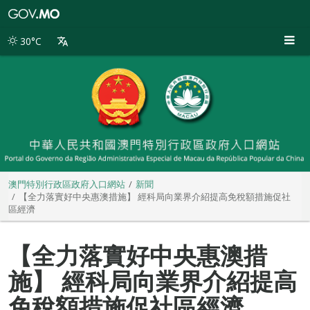
澳
門
特
30°C
別
行
政
區
政
府
入
口
網
站
澳門特別行政區政府入口網站
新聞
【全力落實好中央惠澳措施】 經科局向業界介紹提高免稅額措施促社
區經濟
【全力落實好中央惠澳措
施】 經科局向業界介紹提高
免稅額措施促社區經濟