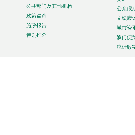
单
公共部门及其他机构
公众假
政策咨询
文娱康
施政报告
城市资
特别推介
澳门便
统计数
来澳旅游
商务
计划行程
贸易投
观光
澳门经
娱乐休闲
中小企
购物
市场资
节日盛事
知识产