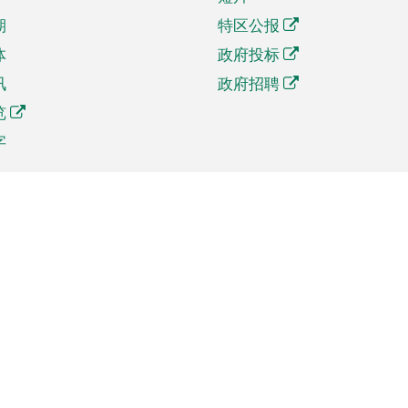
期
特区公报
体
政府投标
讯
政府招聘
览
字
及贸易
相关连结
资
手机应用程序目录
贸会展
社交媒体目录
商机和服务
专题网站目录
讯
RSS订阅目录
权
表格下载