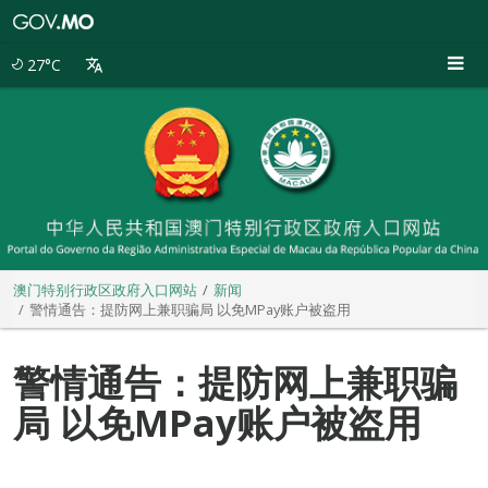
澳
门
特
27°C
别
行
政
区
政
府
入
口
网
站
澳门特别行政区政府入口网站
新闻
警情通告：提防网上兼职骗局 以免MPay账户被盗用
警情通告：提防网上兼职骗
局 以免MPay账户被盗用