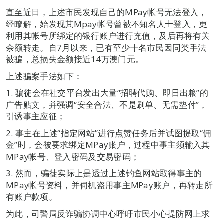
直至近日，上述市民发现自己的MPay帐号无法登入，
经瞭解，始发现其Mpay帐号曾被不知名人士登入，更
利用其帐号所绑定的银行账户进行充值，及后再将有关
余额转走。自7月以来，已有至少十名市民因同类手法
被骗，总损失金额接近14万澳门元。
上述骗案手法如下：
1. 骗徒会在社交平台发出大量“招聘代购、即日出粮”的
广告贴文，并强调“安全合法、不是刷单、无需垫付”，
引诱事主应征；
2. 事主在上述“指定网站”进行点赞任务后并试图提取“佣
金”时，会被要求绑定MPay账户，过程中事主须输入其
MPay帐号、登入密码及交易密码；
3. 然而，骗徒实际上是透过上述钓鱼网站取得事主的
MPay帐号资料，并伺机盗用事主MPay账户，再转走所
有账户款项。
为此，司警局反诈骗协调中心呼吁市民小心提防网上求