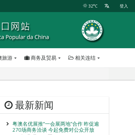
32°C
登入
澳旅游
商务及贸易
相关连结
最新新闻
粤澳名优展推“一会展两地”合作 昨促逾
270场商务洽谈 今起免费对公众开放