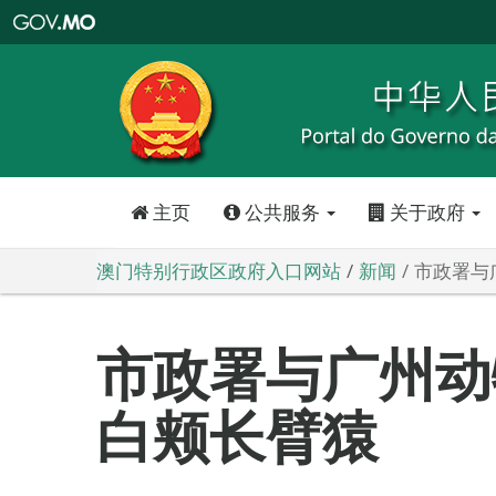
澳
门
特
别
行
政
区
政
府
入
口
网
站
主页
公共服务
关于政府
澳门特别行政区政府入口网站
新闻
市政署与
市政署与广州动
白颊长臂猿