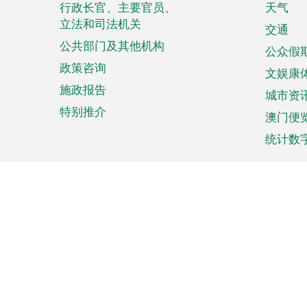
菜
行政长官、主要官员、
天气
立法和司法机关
单
交通
公共部门及其他机构
公众假
政策咨询
文娱康
施政报告
城市资
特别推介
澳门便
统计数
来澳旅游
商务
计划行程
贸易投
观光
澳门经
娱乐休闲
中小企
购物
市场资
节日盛事
知识产