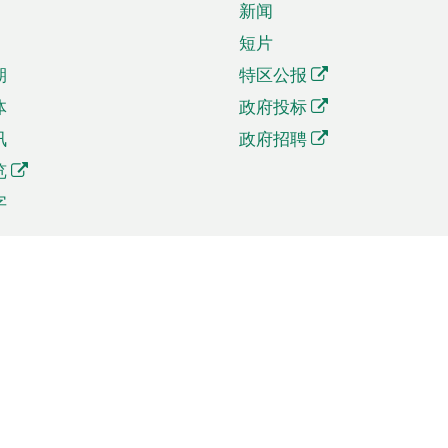
新闻
短片
期
特区公报
体
政府投标
讯
政府招聘
览
字
及贸易
相关连结
资
手机应用程序目录
贸会展
社交媒体目录
商机和服务
专题网站目录
讯
RSS订阅目录
权
表格下载