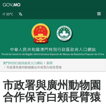
澳
門
特
30°C
別
行
政
區
政
府
入
口
網
站
澳門特別行政區政府入口網站
新聞
市政署與廣州動物園合作保育白頰長臂猿
市政署與廣州動物園
合作保育白頰長臂猿