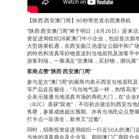
【陕西‧西安澳门周】60秒带您直击西澳商机
“陕西‧西安澳门周”将于明日（8月26日）迎
资促进局组织28家澳门中小企业，包括首次新
大型路展机遇，在西安曲江池遗址公园中和广场把
的特色和清真等好物直送到当地居民及游客手中
游客到场，一展满足“尝澳味，买好物，潮玩展
客商点赞“陕西‧西安澳门周”
参与是次“澳门周”的展商均表示西安当地居民
等产品反应极佳，“与当地气温一样，热情高涨
企表示接通当地清真市场的商机大门，在“企业对企
（B2C）喜获“双收”，不但初步接洽到西安当
售罄，参展成效超出预期。亦有当地民众点赞展
打卡点一应俱全，新奇又“过瘾”。
同时，招商投资促进局组织一行近50人的澳门企
当地的清真商会及企业等。期间澳门厂商联合