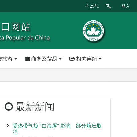
29°C
登入
澳旅游
商务及贸易
相关连结
最新新闻
受热带气旋 “白海豚” 影响 部分航班取
消