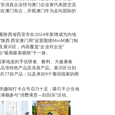
西安清真企业经与澳门企业家代表团交流
划在澳门布点，并视澳门作为走向国际的
乘着陕西省西安市在2024年新增成为内地
陕西‧西安澳门周”设置围绕MinM澳门制
及展示区，内容覆盖“企业对企业”
融合“吸商吸客吸睛”于一身。
国家地道的手信饼食、酱料、大健康食
用品等特色产品及清真产品。展示区分别
业共77款产品；以及来自9个葡语国家的商
色的趣味打卡点号召力十足，吸引不少当地
满额参与“消费满赏—刮刮乐”活动。