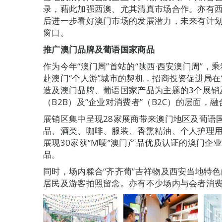
录，藉此加强西澳、尤其清真市场合作。亦有
后进一步看好澳门市场的发展潜力，未来有计
窗口。
推广澳门品牌及葡语国家商品
作为今年“澳门周”首站的“陕西‧西安澳门周”，
赴澳门“个人游”城市的契机，招商投资促进局在“
造及澳门品牌、葡语国家产品为主题的3个展销
（B2B）及“企业对消费者”（B2C）的层面，
展销区集中呈现28家展商带来澳门地区及葡语
品、酒类、咖啡、服装、香熏精油、个人护理
展现30家获“M唛”澳门产品优质认证的澳门企
品。
同时，场内糅合“齐齐葡”吉祥物及西安当地特
居民及游客拍照留念。亦有不少场内与会者消费