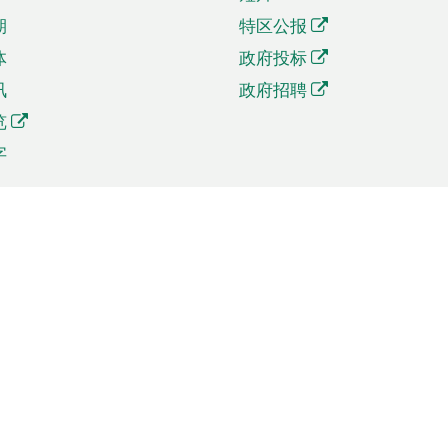
期
特区公报
体
政府投标
讯
政府招聘
览
字
及贸易
相关连结
资
手机应用程序目录
贸会展
社交媒体目录
商机和服务
专题网站目录
讯
RSS订阅目录
权
表格下载