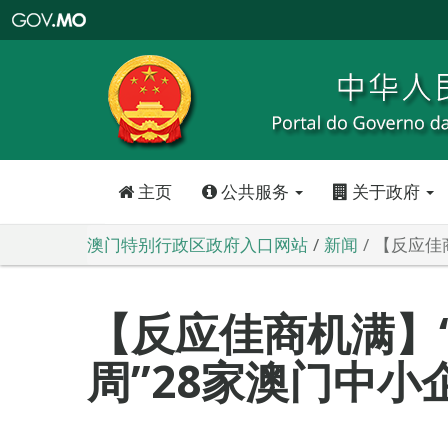
澳
门
特
别
行
政
区
政
府
入
口
网
站
主页
公共服务
关于政府
澳门特别行政区政府入口网站
新闻
【反应佳
【反应佳商机满】
周”28家澳门中