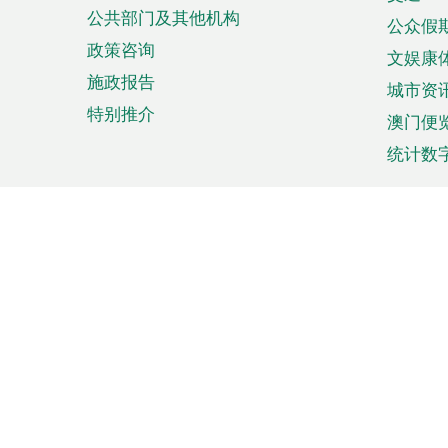
单
公共部门及其他机构
公众假
政策咨询
文娱康
施政报告
城市资
特别推介
澳门便
统计数
来澳旅游
商务
计划行程
贸易投
观光
澳门经
娱乐休闲
中小企
购物
市场资
节日盛事
知识产
网
页