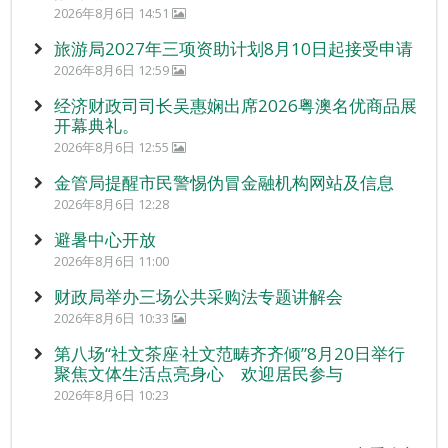
2026年8月6日 14:51
旅游局2027年三项资助计划8月10日起接受申请
2026年8月6日 12:59
经济财政司司长吴惠娴出席2026粤澳名优商品展
开幕典礼。
2026年8月6日 12:55
金管局提醒市民警惕伪冒金融机构网站及信息
2026年8月6日 12:28
避暑中心开放
2026年8月6日 11:00
财政局举办三场公共采购法专题讲解会
2026年8月6日 10:33
第八场“社文茶座‧社文范畴齐齐倾”8月20日举行
聚焦文体生活点亮身心 欢迎居民参与
2026年8月6日 10:23