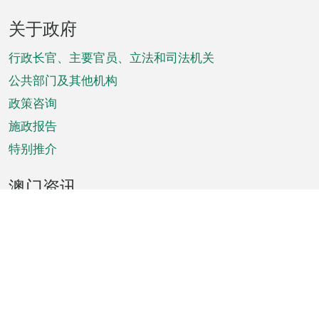
页
关于政府
脚
菜
行政长官、主要官员、立法和司法机关
单
公共部门及其他机构
政策咨询
施政报告
特别推介
澳门资讯
天气
交通
公众假期
文娱康体
城市资讯