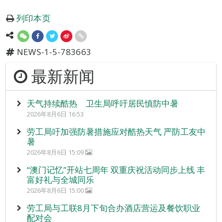
列印本页
NEWS-1-5-783663
最新新闻
天气持续酷热 卫生局呼吁居民慎防中暑
2026年8月6日 16:53
劳工局吁加强防暑措施应对酷热天气 严防工友中
暑
2026年8月6日 15:09
“澳门记忆”开站七周年 双重庆祝活动同步上线 丰
富好礼与全城同乐
2026年8月6日 15:00
劳工局与工联8月下旬合办酒店营运及餐饮职业
配对会