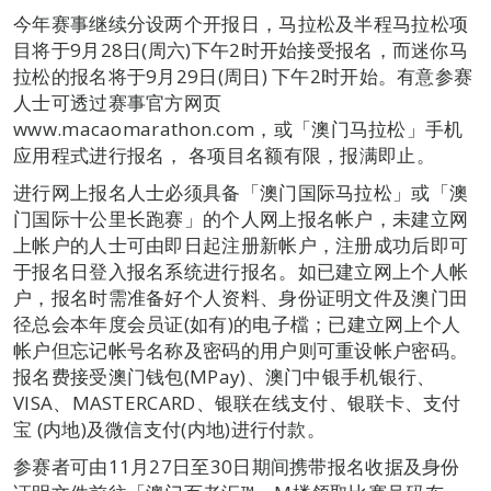
今年赛事继续分设两个开报日，马拉松及半程马拉松项
目将于9月28日(周六)下午2时开始接受报名，而迷你马
拉松的报名将于9月29日(周日) 下午2时开始。有意参赛
人士可透过赛事官方网页
www.macaomarathon.com，或「澳门马拉松」手机
应用程式进行报名， 各项目名额有限，报满即止。
进行网上报名人士必须具备「澳门国际马拉松」或「澳
门国际十公里长跑赛」的个人网上报名帐户，未建立网
上帐户的人士可由即日起注册新帐户，注册成功后即可
于报名日登入报名系统进行报名。如已建立网上个人帐
户，报名时需准备好个人资料、身份证明文件及澳门田
径总会本年度会员证(如有)的电子檔；已建立网上个人
帐户但忘记帐号名称及密码的用户则可重设帐户密码。
报名费接受澳门钱包(MPay)、澳门中银手机银行、
VISA、MASTERCARD、银联在线支付、银联卡、支付
宝 (内地)及微信支付(内地)进行付款。
参赛者可由11月27日至30日期间携带报名收据及身份