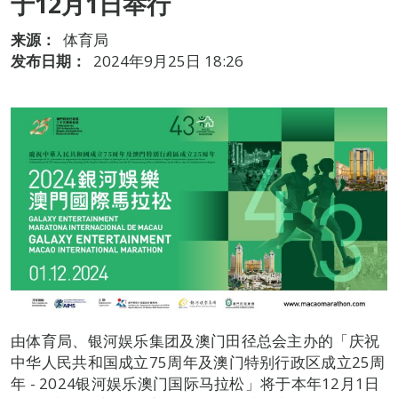
于12月1日举行
来源：
体育局
发布日期：
2024年9月25日 18:26
由体育局、银河娱乐集团及澳门田径总会主办的「庆祝
中华人民共和国成立75周年及澳门特别行政区成立25周
年 - 2024银河娱乐澳门国际马拉松」将于本年12月1日