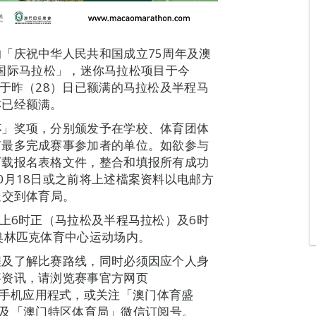
「庆祝中华人民共和国成立75周年及澳
澳门国际马拉松」，迷你马拉松项目于今
继于昨（28）日已额满的马拉松及半程马
亦已经额满。
杯」奖项，分别颁发予在学校、体育团体
有最多完成赛事参加者的单位。如欲参与
下载报名表格文件，整合和填报所有成功
0月18日或之前将上述檔案资料以电邮方
o或送交到体育局。
早上6时正（马拉松及半程马拉松）及6时
奥林匹克体育中心运动场内。
程及了解比赛路线，同时必须因应个人身
事资讯，请浏览赛事官方网页
马拉松」手机应用程式，或关注「澳门体育盛
众号及「澳门特区体育局」微信订阅号。