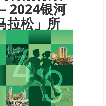
– 2024银河
马拉松」所
满