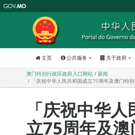
澳
门
特
别
行
政
区
政
府
入
口
网
站
主页
公共服务
关于政府
澳门特别行政区政府入口网站
新闻
「庆祝中华人民共和国成立75周年及澳门特别行
「庆祝中华人
立75周年及