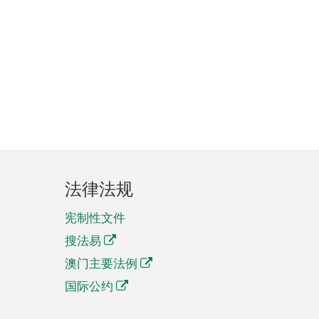
法律法规
宪制性文件
搜法易
澳门主要法例
国际公约