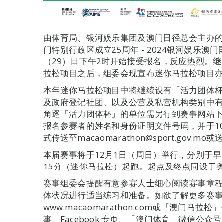
由体育局、银河娱乐集团及澳门田径总会主办的
门特别行政区成立25周年 - 2024银河娱乐
（29）日下午2时开始接受报名，反应热烈。
拉松项目之后，组委会现宣布迷你马拉松项目
本年迷你马拉松项目中将继续设有「活力团体
及政府登记社团、以及公营及私营机构类别中
角逐「活力团体杯」的单位需另行到赛事网站
报名参赛者的姓名和身份证明文件号码，并于1
式传送至macaomarathon@sport.gov.m
本届赛事将于12月1日（周日）举行，分别于
15分（迷你马拉松）起跑。起点及终点同设于
赛事组委会提醒有意参赛人士细心阅读赛事章
体状况进行适当练习和准备。如欲了解更多赛
www.macaomarathon.com或「澳门
事」Facebook 专页、「澳门体育」微信公