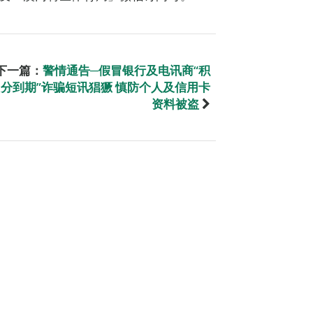
下一篇：
警情通告─假冒银行及电讯商“积
分到期”诈骗短讯猖獗 慎防个人及信用卡
资料被盗