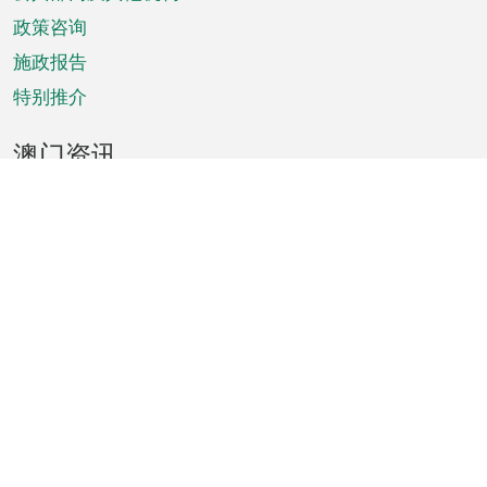
单
政策咨询
施政报告
特别推介
澳门资讯
天气
交通
公众假期
文娱康体
城市资讯
澳门便览
统计数字
公布告示