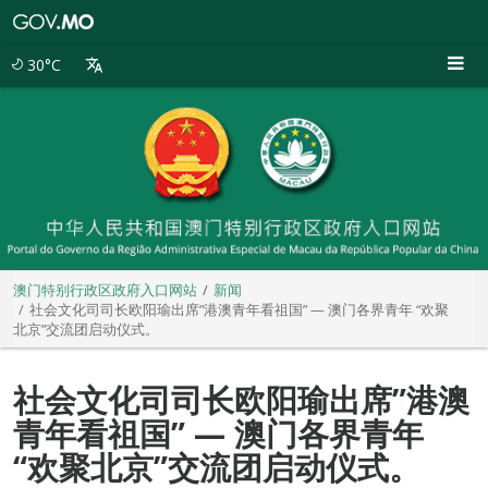
澳
门
特
30°C
别
行
政
区
政
府
入
口
网
站
澳门特别行政区政府入口网站
新闻
社会文化司司长欧阳瑜出席”港澳青年看祖国” — 澳门各界青年 “欢聚
北京”交流团启动仪式。
社会文化司司长欧阳瑜出席”港澳
青年看祖国” — 澳门各界青年
“欢聚北京”交流团启动仪式。