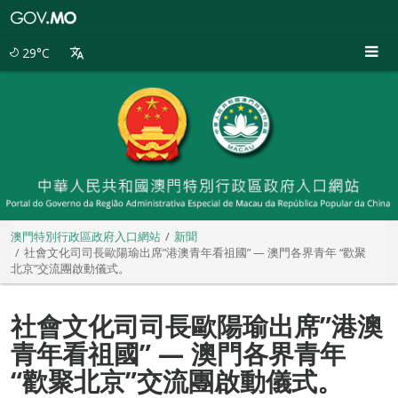
澳
門
特
29°C
別
行
政
區
政
府
入
口
網
站
澳門特別行政區政府入口網站
新聞
社會文化司司長歐陽瑜出席”港澳青年看祖國” — 澳門各界青年 “歡聚
北京”交流團啟動儀式。
社會文化司司長歐陽瑜出席”港澳
青年看祖國” — 澳門各界青年
“歡聚北京”交流團啟動儀式。