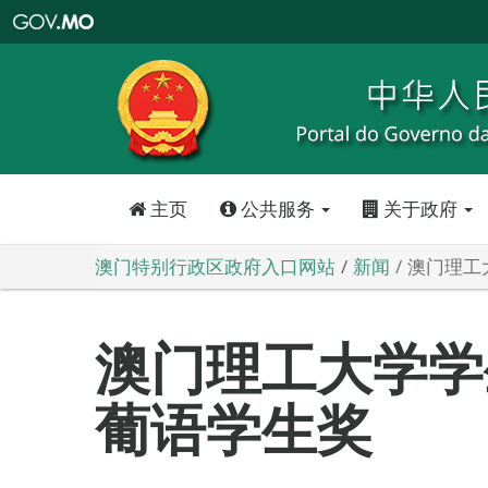
澳
门
特
别
行
政
区
政
府
入
口
网
站
主页
公共服务
关于政府
澳门特别行政区政府入口网站
新闻
澳门理工
澳门理工大学学
葡语学生奖