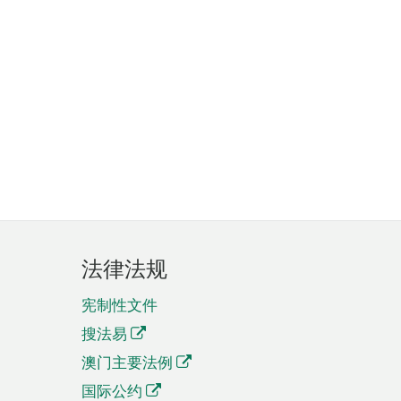
法律法规
宪制性文件
搜法易
澳门主要法例
国际公约