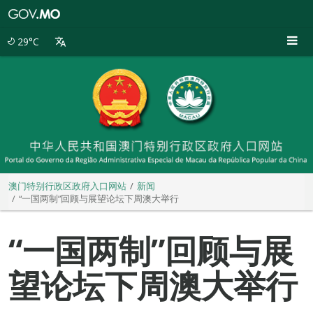
澳
门
特
29°C
别
行
政
区
政
府
入
口
网
站
澳门特别行政区政府入口网站
新闻
“一国两制”回顾与展望论坛下周澳大举行
“一国两制”回顾与展
望论坛下周澳大举行