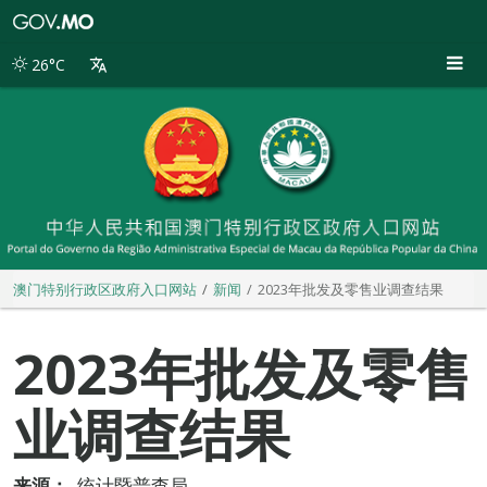
澳
门
特
26°C
别
行
政
区
政
府
入
口
网
站
澳门特别行政区政府入口网站
新闻
2023年批发及零售业调查结果
2023年批发及零售
业调查结果
来源：
统计暨普查局