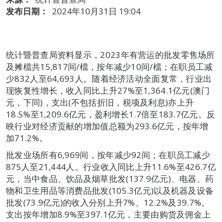
发布日期：
2024年10月31日 19:04
统计暨普查局资料显示，2023年有营运的批发零售场所
及摊檔共15,817间/檔，按年减少10间/檔；在职员工减
少832人至64,693人。随着经济活动全面复常，行业出
现恢复性增长，收入同比上升27%至1,364.1亿元(澳门
元，下同)，支出(不包括折旧，税项及利息)亦上升
18.5%至1,209.6亿元，盈利增长1.7倍至183.7亿元。反
映行业对经济贡献的增加值总额为293.6亿元，按年增
加71.2%。
批发业场所有6,969间，按年减少92间；在职员工减少
875人至21,444人。行业收入同比上升11.6%至426.7亿
元，当中食品、饮品及烟草批发(137.9亿元)、电器、药
物和卫生用品等消费品批发(105.3亿元)以及机器及设备
批发(73.9亿元)的收入分别上升7%、12.2%及39.7%。
支出按年增加8.9%至397.1亿元，主要由购货及佣金上