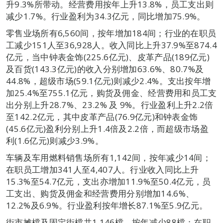
升9.3%所带动。经营费用按年上升13.8%，员工支出则
减少1.7%。行业盈利为34.3亿元，同比增加75.9%。
零售业场所有6,560间，按年增加184间；行业的在职员
工减少151人至36,928人。收入同比上升37.9%至874.4
亿元，当中钟表金饰(225.6亿元)、皮革产品(189亿元)
及百货(143.3亿元)的收入分别增加63.6%、80.7%及
44.8%，超级市场(59.1亿元)则减少2.4%。支出按年增
加25.4%至755.1亿元，购货及佣金、经营费用和员工支
出分别上升28.7%、23.2% 及 9%。行业盈利上升2.2倍
至142.2亿元，其中皮革产品(76.9亿元)和钟表金饰
(45.6亿元)盈利分别上升1.4倍及2.2倍，而超级市场盈
利(1.6亿元)则减少3.9%。
车辆及车用燃料销售场所有1,142间，按年减少14间；
在职员工增加341人至4,407人。行业收入同比上升
15.3%至54.7亿元，支出亦增加11.9%至50.4亿元，员
工支出、购货及佣金和经营费用分别增加14.6%、
12.2%及6.9%。行业盈利按年增长87.1%至5.9亿元。
街市摊檔及固定街檔共1,146檔，按年减少88檔；在职