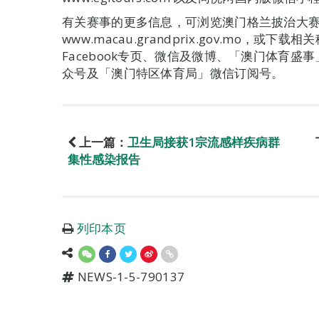
有关赛事的更多信息，可浏览澳门格兰披治大
www.macau.grandprix.gov.mo，
Facebook专页、微信及微博、「澳门体育盛事
众号及「澳门特区体育局」微信订阅号。
上一篇：
卫生局接获1宗流感样疾病群
集性感染报告
列印本页
NEWS-1-5-790137