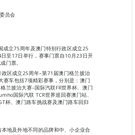
织委员会
国成立75周年及澳门特别行政区成立25
4日至17日举行，赛事门票自10月23日开
七成门票。
政区成立25周年–第71届澳门格兰披治
届大赛车包括7项精彩赛事，分别是：澳门
格兰披治大赛–国际汽联FR世界杯、澳门
umho国际汽联 TCR世界巡回赛澳门站、
GT杯、澳门路车挑战赛及澳门路车回归
与本地及外地不同的品牌和中、小企业合