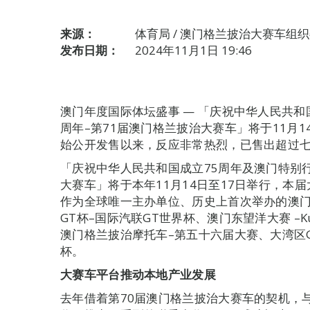
来源：
体育局 / 澳门格兰披治大赛车组
发布日期：
2024年11月1日 19:46
澳门年度国际体坛盛事 — 「庆祝中华人民共和
周年–第71届澳门格兰披治大赛车」将于11月1
始公开发售以来，反应非常热烈，已售出超过
「庆祝中华人民共和国成立75周年及澳门特别行
大赛车」将于本年11月14日至17日举行，本
作为全球唯一主办单位、历史上首次举办的澳门
GT杯–国际汽联GT世界杯、澳门东望洋大赛 –K
澳门格兰披治摩托车–第五十六届大赛、大湾区
杯。
大赛车平台推动本地产业发展
去年借着第70届澳门格兰披治大赛车的契机，