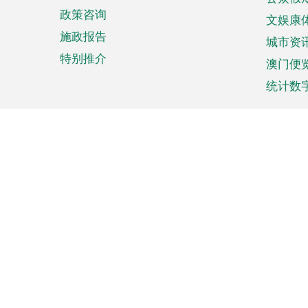
政策咨询
文娱康
施政报告
城市资
特别推介
澳门便
统计数
来澳旅游
商务
计划行程
贸易投
观光
澳门经
娱乐休闲
中小企
购物
市场资
节日盛事
知识产
网
网
页
使用条款
私隐声明
协调机构：澳门特别行政区行
站
脚