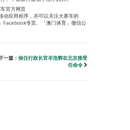
赛车官方网页
或下载相关移动应用程序，亦可以关注大赛车的
」Facebook专页、「澳门体育」微信公
下一篇：
候任行政长官岑浩辉在北京接受
任命令