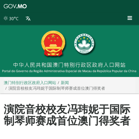
澳
门
特
30°C
别
行
政
区
政
府
入
口
网
站
澳门特别行政区政府入口网站
新闻
演院音校校友冯玮妮于国际制琴师赛成首位澳门得奖者
演院音校校友冯玮妮于国际
制琴师赛成首位澳门得奖者