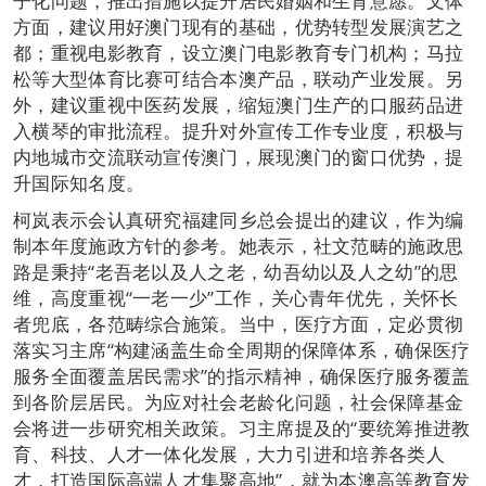
子化问题，推出措施以提升居民婚姻和生育意愿。文体
方面，建议用好澳门现有的基础，优势转型发展演艺之
都；重视电影教育，设立澳门电影教育专门机构；马拉
松等大型体育比赛可结合本澳产品，联动产业发展。另
外，建议重视中医药发展，缩短澳门生产的口服药品进
入横琴的审批流程。提升对外宣传工作专业度，积极与
内地城市交流联动宣传澳门，展现澳门的窗口优势，提
升国际知名度。
柯岚表示会认真研究福建同乡总会提出的建议，作为编
制本年度施政方针的参考。她表示，社文范畴的施政思
路是秉持“老吾老以及人之老，幼吾幼以及人之幼”的思
维，高度重视“一老一少”工作，关心青年优先，关怀长
者兜底，各范畴综合施策。当中，医疗方面，定必贯彻
落实习主席“构建涵盖生命全周期的保障体系，确保医疗
服务全面覆盖居民需求”的指示精神，确保医疗服务覆盖
到各阶层居民。为应对社会老龄化问题，社会保障基金
会将进一步研究相关政策。习主席提及的“要统筹推进教
育、科技、人才一体化发展，大力引进和培养各类人
才，打造国际高端人才集聚高地”，就为本澳高等教育发