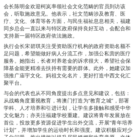
会长陈明金欢迎柯岚率领社会文化范畴的官员到访该
会，听取施政意见。他表示，社文范畴涉及教育、医
疗、文化、体育等各方面，与民生福祉息息相关，福建
同乡总会一直以来与特区政府保持良好互动，会配合和
支持新一届特区政府依法施政。
执行会长宋碧琪关注受资助医疗机构的政府资助名额不
足问题，希望能做好病人分流工作，加强公私营的医疗
服务。她指出，长者对养老金的诉求很大，希望社会保
障基金能更精准去扶持有需要的群体。此外，她建议加
强推广庙宇文化、妈祖文化名片，更好打造中西文化汇
聚平台。
与会的代表也从不同角度提出多点意见和建议，包括：
从战略角度重视教育，将澳门打造为“教育之城”，部署
学科、人才培养和引进计划，让学生多接触和感受中华
文化魅力；亦关注福建学校重建。建议将青年发展放在
首位，投放更多资源促进学生出外交流，开展“青年培养
计划”，并增加学生的运动时长和强度。建议积极应对少