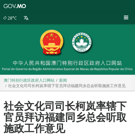
澳
门
特
28°C
别
行
政
区
政
府
入
口
网
站
澳门特别行政区政府入口网站
新闻
社会文化司司长柯岚率辖下官员拜访福建同乡总会听取施政工作意见
社会文化司司长柯岚率辖下
官员拜访福建同乡总会听取
施政工作意见