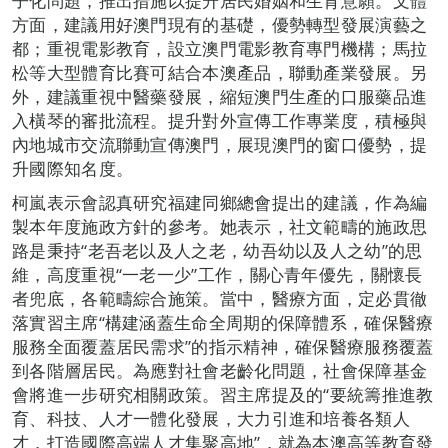
子化問題，推出措施以提升居民婚姻和生育意願。文體
方面，建議用好澳門現有的基礎，優勢轉型發展演藝之
都；重視電影教育，設立澳門電影教育專門機構；馬拉
松等大型體育比賽可結合本澳產品，聯動產業發展。另
外，建議重視中醫藥發展，縮短澳門生產的口服藥品進
入橫琴的審批流程。提升對外宣傳工作專業度，積極與
內地城市交流聯動宣傳澳門，展現澳門的窗口優勢，提
升國際知名度。
柯嵐表示會認真研究福建同鄉總會提出的建議，作為編
製本年度施政方針的參考。她表示，社文範疇的施政思
路是秉持“老吾老以及人之老，幼吾幼以及人之幼”的思
維，高度重視“一老一少”工作，關心青年優先，關懷長
者兜底，各範疇綜合施策。當中，醫療方面，定必貫徹
落實習主席“構建涵蓋生命全周期的保障體系，確保醫療
服務全面覆蓋居民需求”的指示精神，確保醫療服務覆蓋
到各階層居民。為應對社會老齡化問題，社會保障基金
會將進一步研究相關政策。習主席提及的“要統籌推進教
育、科技、人才一體化發展，大力引進和培養各類人
才，打造國際高端人才集聚高地”，就為本澳高等教育發