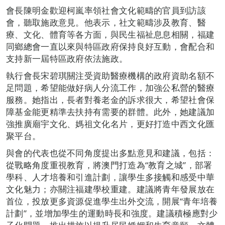
會長陳明金歡迎柯嵐率領社會文化範疇的官員到訪該
會，聽取施政意見。他表示，社文範疇涉及教育、醫
療、文化、體育等各方面，與民生福祉息息相關，福建
同鄉總會一直以來與特區政府保持良好互動，會配合和
支持新一屆特區政府依法施政。
執行會長宋碧琪關注受資助醫療機構的政府資助名額不
足問題，希望能做好病人分流工作，加強公私營的醫療
服務。她指出，長者對養老金的訴求很大，希望社會保
障基金能更精準去扶持有需要的群體。此外，她建議加
強推廣廟宇文化、媽祖文化名片，更好打造中西文化匯
聚平台。
與會的代表也從不同角度提出多點意見和建議，包括：
從戰略角度重視教育，將澳門打造為“教育之城”，部署
學科、人才培養和引進計劃，讓學生多接觸和感受中華
文化魅力；亦關注福建學校重建。建議將青年發展放在
首位，投放更多資源促進學生出外交流，開展“青年培養
計劃”，並增加學生的運動時長和強度。建議積極應對少