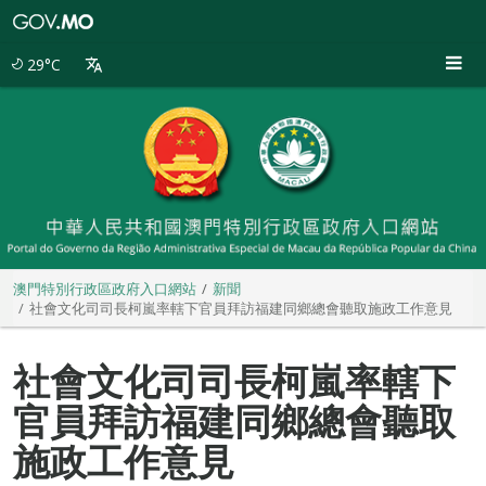
澳
門
特
29°C
別
行
政
區
政
府
入
口
網
站
澳門特別行政區政府入口網站
新聞
社會文化司司長柯嵐率轄下官員拜訪福建同鄉總會聽取施政工作意見
社會文化司司長柯嵐率轄下
官員拜訪福建同鄉總會聽取
施政工作意見