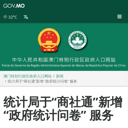
澳
门
特
32°C
别
行
政
区
政
府
入
口
网
站
澳门特别行政区政府入口网站
新闻
统计局于“商社通”新增 “政府统计问卷” 服务
统计局于“商社通”新增
“政府统计问卷” 服务