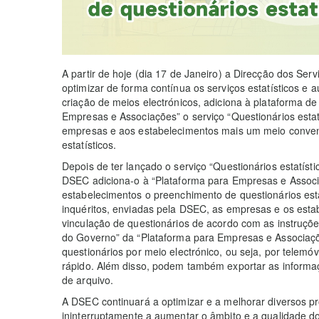
A partir de hoje (dia 17 de Janeiro) a Direcção dos Ser
optimizar de forma contínua os serviços estatísticos e 
criação de meios electrónicos, adiciona à plataforma de
Empresas e Associações” o serviço “Questionários esta
empresas e aos estabelecimentos mais um meio conven
estatísticos.
Depois de ter lançado o serviço “Questionários estatís
DSEC adiciona-o à “Plataforma para Empresas e Associaç
estabelecimentos o preenchimento de questionários est
inquéritos, enviadas pela DSEC, as empresas e os est
vinculação de questionários de acordo com as instruções
do Governo” da “Plataforma para Empresas e Associaçõ
questionários por meio electrónico, ou seja, por telemó
rápido. Além disso, podem também exportar as informa
de arquivo.
A DSEC continuará a optimizar e a melhorar diversos pro
ininterruptamente a aumentar o âmbito e a qualidade dos