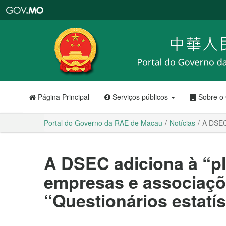
Portal
do
Governo
da
RAE
de
Macau
Página Principal
Serviços públicos
Sobre o
Portal do Governo da RAE de Macau
Notícias
A DSEC 
A DSEC adiciona à “p
empresas e associaçõ
“Questionários estatí