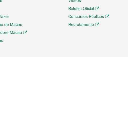
te
Vídeos
Boletim Oficial
 lazer
Concursos Públicos
ão de Macau
Recrutamento
 sobre Macau
as
ios e comércio
Directório
 e Investimento
Directório de Aplicações para T
o Comércio e Convenções em
Directório de Redes Sociais
Directório de Websites Temático
dades de Negócios e Serviços
Directório RSS
s
Descarregamento de impressos
ão dos Mercados
de Intelectual