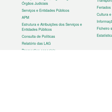
Transpor
Órgãos Judiciais
Feriados
Serviços e Entidades Públicos
Cultura e
APM
Informaç
Estrutura e Atribuições dos Serviços e
Ficheiro
Entidades Públicos
Estatístic
Consulta de Políticas
Relatório das LAG
Promoções especiais
Viagem
Negóc
Planear a sua viagem
Negócios
Descobrir Macau
Feiras d
Macau
Espectáculos e Entretenimento
Oportuni
Roteiro de Compras
das PME
Eventos e Festividades
Informaç
Proprieda