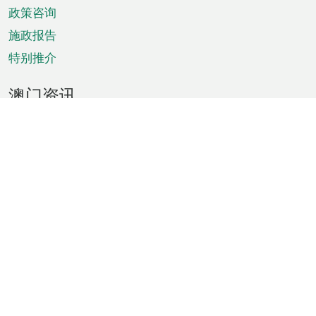
政策咨询
施政报告
特别推介
澳门资讯
天气
交通
公众假期
文娱康体
城市资讯
澳门便览
统计数字
公布告示