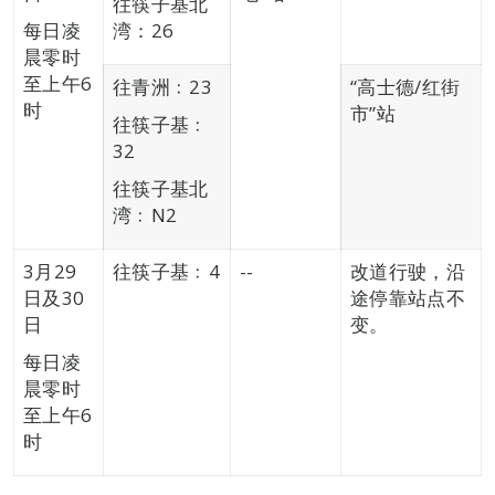
往筷子基北
每日凌
湾：26
晨零时
至上午6
往青洲﹕23
“高士德/红街
时
市”站
往筷子基﹕
32
往筷子基北
湾﹕N2
3月29
往筷子基﹕4
--
改道行驶，沿
日及30
途停靠站点不
日
变。
每日凌
晨零时
至上午6
时