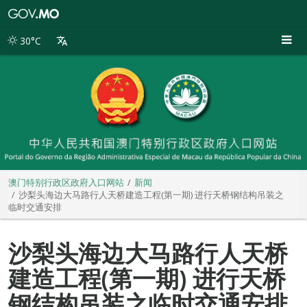
澳
门
特
30°C
别
行
政
区
政
府
入
口
网
站
澳门特别行政区政府入口网站
新闻
沙梨头海边大马路行人天桥建造工程(第一期) 进行天桥钢结构吊装之
临时交通安排
沙梨头海边大马路行人天桥
建造工程(第一期) 进行天桥
钢结构吊装之临时交通安排