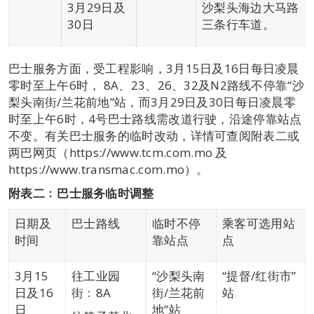
3月29日及
沙梨头海边大马路
30日
三条行车道。
巴士服务方面，受工程影响，3月15日及16日每日凌晨
零时至上午6时， 8A、23、26、32及N2路线不停靠“沙
梨头南街/兰花前地”站，而3月29日及30日每日凌晨零
时至上午6时，4号巴士路线需改道行驶，沿途停靠站点
不变。有关巴士服务的临时改动，详情可查阅附表二或
两巴网页（https://www.tcm.com.mo 及
https://www.transmac.com.mo）。
附表二﹕巴士服务临时调整
日期及
巴士路线
临时不停
乘客可选用站
时间
靠站点
点
3月15
往工业园
“沙梨头南
“提督/红街市”
日及16
街﹕8A
街/兰花前
站
日
地”站