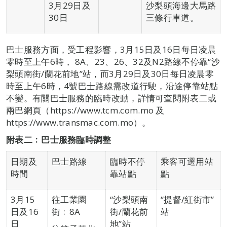
3月29日及
沙梨頭海邊大馬路
30日
三條行車道。
巴士服務方面，受工程影響，3月15日及16日每日凌晨
零時至上午6時， 8A、23、26、32及N2路線不停靠“沙
梨頭南街/蘭花前地”站，而3月29日及30日每日凌晨零
時至上午6時，4號巴士路線需改道行駛，沿途停靠站點
不變。有關巴士服務的臨時改動，詳情可查閱附表二或
兩巴網頁（https://www.tcm.com.mo 及
https://www.transmac.com.mo）。
附表二﹕巴士服務臨時調整
日期及
巴士路線
臨時不停
乘客可選用站
時間
靠站點
點
3月15
往工業園
“沙梨頭南
“提督/紅街市”
日及16
街﹕8A
街/蘭花前
站
日
地”站