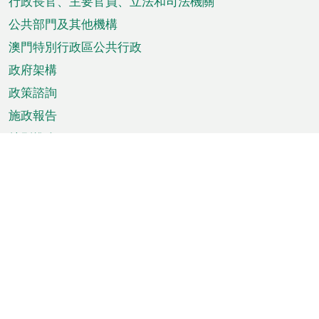
菜
行政長官、主要官員、立法和司法機關
單
公共部門及其他機構
澳門特別行政區公共行政
政府架構
政策諮詢
施政報告
特別推介
澳門資訊
天氣
交通
公眾假期
文娛康體
城市資訊
澳門便覽