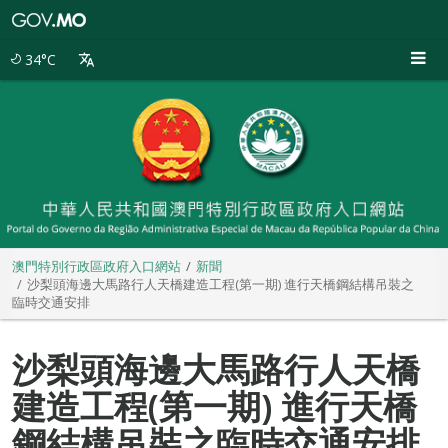
澳
門
特
34°C
別
行
政
區
政
府
入
口
網
站
澳門特別行政區政府入口網站
新聞
沙梨頭海邊大馬路行人天橋建造工程(第一期) 進行天橋鋼結構吊裝之
臨時交通安排
沙梨頭海邊大馬路行人天橋
建造工程(第一期) 進行天橋
鋼結構吊裝之臨時交通安排