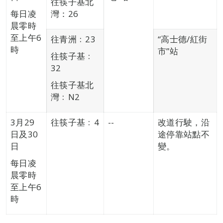
往筷子基北
每日凌
灣：26
晨零時
至上午6
往青洲﹕23
“高士德/紅街
時
市”站
往筷子基﹕
32
往筷子基北
灣﹕N2
3月29
往筷子基﹕4
--
改道行駛，沿
日及30
途停靠站點不
日
變。
每日凌
晨零時
至上午6
時