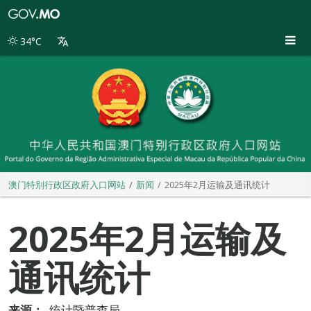
澳
门
特
34°C
别
行
政
区
政
府
入
口
网
站
澳门特别行政区政府入口网站
新闻
2025年2月运输及通讯统计
2025年2月运输及
通讯统计
来源：
统计暨普查局