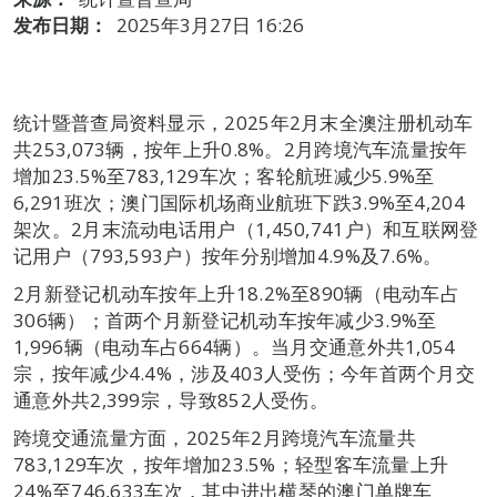
发布日期：
2025年3月27日 16:26
统计暨普查局资料显示，2025年2月末全澳注册机动车
共253,073辆，按年上升0.8%。2月跨境汽车流量按年
增加23.5%至783,129车次；客轮航班减少5.9%至
6,291班次；澳门国际机场商业航班下跌3.9%至4,204
架次。2月末流动电话用户（1,450,741户）和互联网登
记用户（793,593户）按年分别增加4.9%及7.6%。
2月新登记机动车按年上升18.2%至890辆（电动车占
306辆）；首两个月新登记机动车按年减少3.9%至
1,996辆（电动车占664辆）。当月交通意外共1,054
宗，按年减少4.4%，涉及403人受伤；今年首两个月交
通意外共2,399宗，导致852人受伤。
跨境交通流量方面，2025年2月跨境汽车流量共
783,129车次，按年增加23.5%；轻型客车流量上升
24%至746,633车次，其中进出横琴的澳门单牌车