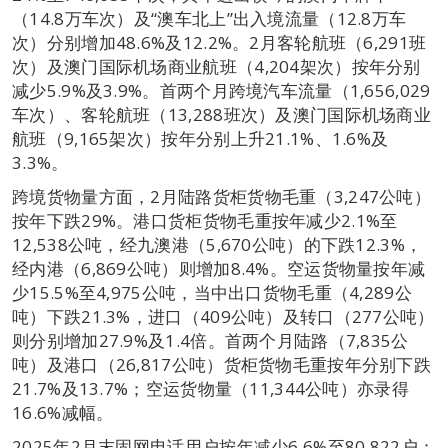
（14.8万车次）及“澳车北上”出入境流量（12.8万车
次）分别增加48.6%及12.2%。2月客轮航班（6,291班
次）及澳门国际机场商业航班（4,204架次）按年分别
减少5.9%及3.9%。首两个月跨境汽车流量（1,656,029
车次）、客轮航班（13,288班次）及澳门国际机场商业
航班（9,165架次）按年分别上升21.1%、1.6%及
3.3%。
跨境货物量方面，2月陆路货柜货物毛重（3,247公吨）
按年下跌29%。港口货柜货物毛重按年减少2.1%至
12,538公吨，经九澳港（5,670公吨）的下跌12.3%，
经内港（6,869公吨）则增加8.4%。空运货物量按年减
少15.5%至4,975公吨，当中出口货物毛重（4,289公
吨）下跌21.3%，进口（409公吨）及转口（277公吨）
则分别增加27.9%及1.4倍。首两个月陆路（7,835公
吨）及港口（26,817公吨）货柜货物毛重按年分别下跌
21.7%及13.7%；空运货物量（11,344公吨）亦录得
16.6%减幅。
2025年2月末固网电话用户按年减少6.6%至80,822户；