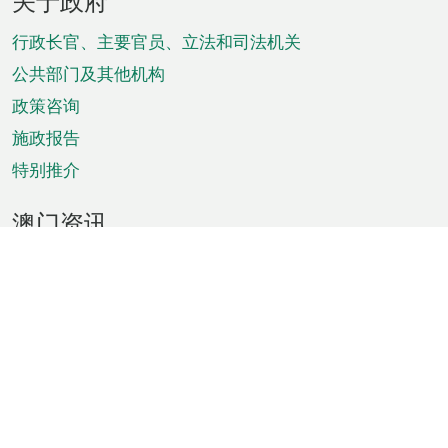
关于政府
脚
菜
行政长官、主要官员、立法和司法机关
单
公共部门及其他机构
政策咨询
施政报告
特别推介
澳门资讯
天气
交通
公众假期
文娱康体
城市资讯
澳门便览