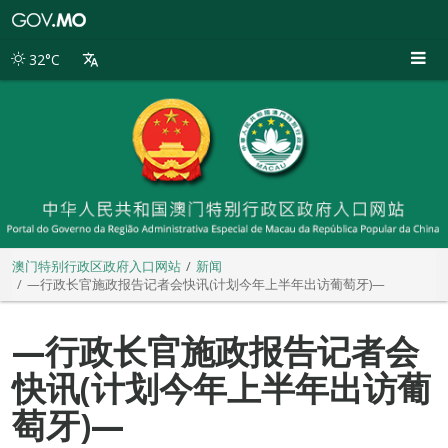
澳
门
特
32°C
别
行
政
区
政
府
入
口
网
站
澳门特别行政区政府入口网站
新闻
—行政长官施政报告记者会快讯(计划今年上半年出访葡萄牙)—
—行政长官施政报告记者会
快讯(计划今年上半年出访葡
萄牙)—