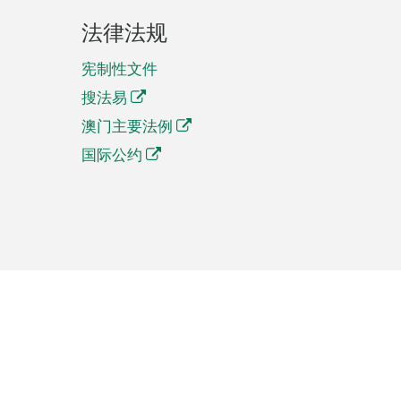
法律法规
宪制性文件
搜法易
澳门主要法例
国际公约