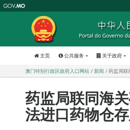
澳
门
特
别
行
政
区
政
府
入
口
网
站
主页
公共服务
关于政府
澳门特别行政区政府入口网站
新闻
药监局联
药监局联同海关
法进口药物仓存