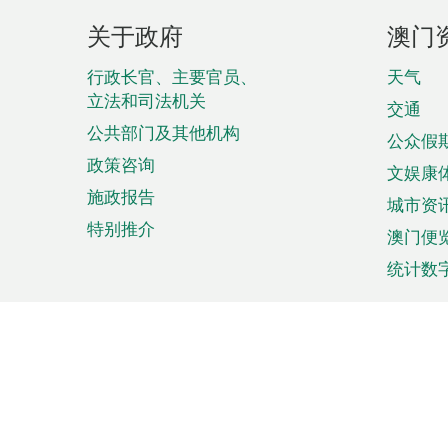
页
关于政府
澳门
脚
菜
行政长官、主要官员、
天气
立法和司法机关
单
交通
公共部门及其他机构
公众假
政策咨询
文娱康
施政报告
城市资
特别推介
澳门便
统计数
来澳旅游
商务
计划行程
贸易投
观光
澳门经
娱乐休闲
中小企