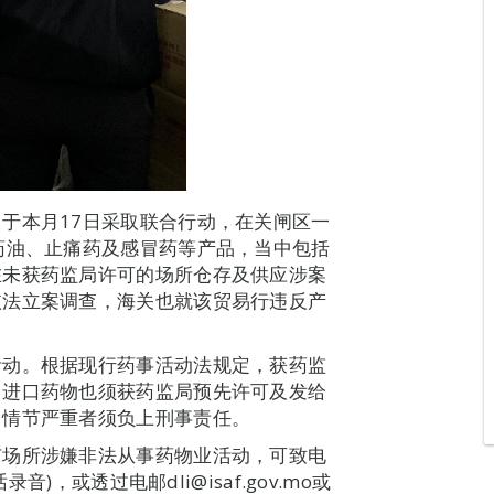
于本月17日采取联合行动，在关闸区一
药油、止痛药及感冒药等产品，当中包括
在未获药监局许可的场所仓存及供应涉案
依法立案调查，海关也就该贸易行违反产
活动。根据现行药事活动法规定，获药监
，进口药物也须获药监局预先许可及发给
，情节严重者须负上刑事责任。
有场所涉嫌非法从事药物业活动，可致电
音)，或透过电邮dli@isaf.gov.mo或