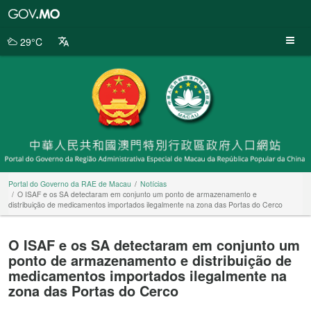
Portal
do
Governo
29°C
da
RAE
de
Macau
Portal do Governo da RAE de Macau
Notícias
O ISAF e os SA detectaram em conjunto um ponto de armazenamento e
distribuição de medicamentos importados ilegalmente na zona das Portas do Cerco
O ISAF e os SA detectaram em conjunto um
ponto de armazenamento e distribuição de
medicamentos importados ilegalmente na
zona das Portas do Cerco