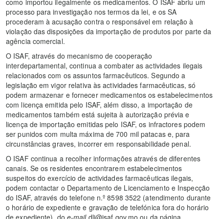
como importou ilegalmente os medicamentos. O ISAF abriu um
processo para investigação nos termos da lei, e os SA
procederam à acusação contra o responsável em relação à
violação das disposições da importação de produtos por parte da
agência comercial.
O ISAF, através do mecanismo de cooperação
interdepartamental, continua a combater as actividades ilegais
relacionados com os assuntos farmacêuticos. Segundo a
legislação em vigor relativa às actividades farmacêuticas, só
podem armazenar e fornecer medicamentos os estabelecimentos
com licença emitida pelo ISAF, além disso, a importação de
medicamentos também está sujeita à autorização prévia e
licença de importação emitidas pelo ISAF, os infractores podem
ser punidos com multa máxima de 700 mil patacas e, para
circunstâncias graves, incorrer em responsabilidade penal.
O ISAF continua a recolher informações através de diferentes
canais. Se os residentes encontrarem estabelecimentos
suspeitos do exercício de actividades farmacêuticas ilegais,
podem contactar o Departamento de Licenciamento e Inspecção
do ISAF, através do telefone n.º 8598 3522 (atendimento durante
o horário de expediente e gravação de telefónica fora do horário
de expediente), do
e-mail
dli@isaf.gov.mo ou da página