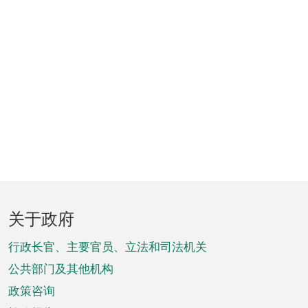
页
关于政府
脚
菜
行政长官、主要官员、立法和司法机关
单
公共部门及其他机构
政策咨询