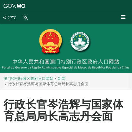
澳
门
特
27°C
别
行
政
区
政
府
入
口
网
站
澳门特别行政区政府入口网站
新闻
行政长官岑浩辉与国家体育总局局长高志丹会面
行政长官岑浩辉与国家体
育总局局长高志丹会面