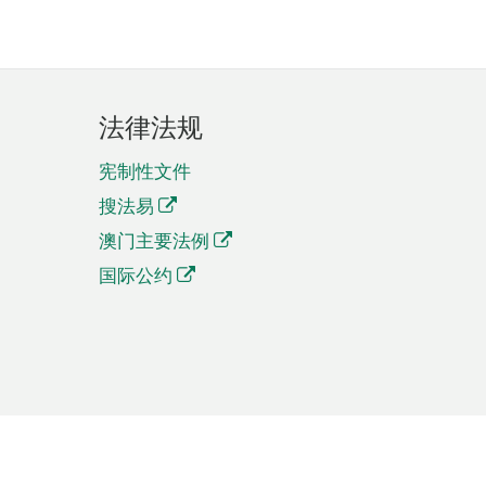
法律法规
宪制性文件
搜法易
澳门主要法例
国际公约