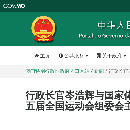
澳
门
特
别
行
政
区
政
府
入
口
网
站
主页
公共服务
关于政府
澳门特别行政区政府入口网站
新闻
行政长官
行政长官岑浩辉与国家
五届全国运动会组委会