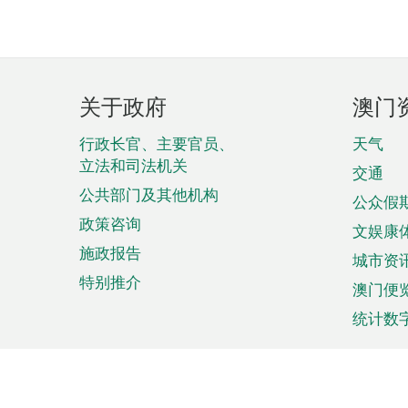
页
关于政府
澳门
脚
菜
行政长官、主要官员、
天气
立法和司法机关
单
交通
公共部门及其他机构
公众假
政策咨询
文娱康
施政报告
城市资
特别推介
澳门便
统计数
来澳旅游
商务
计划行程
贸易投