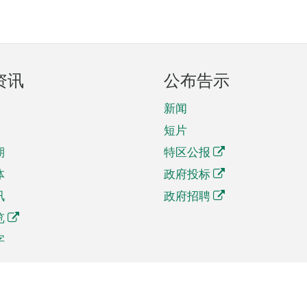
资讯
公布告示
新闻
短片
期
特区公报
体
政府投标
讯
政府招聘
览
字
及贸易
相关连结
资
手机应用程序目录