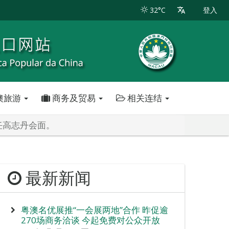
32°C
登入
澳旅游
商务及贸易
相关连结
任高志丹会面。
最新新闻
粤澳名优展推“一会展两地”合作 昨促逾
270场商务洽谈 今起免费对公众开放