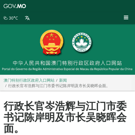
澳
门
特
30°C
别
行
政
区
政
府
入
口
网
站
澳门特别行政区政府入口网站
新闻
行政长官岑浩辉与江门市委书记陈岸明及市长吴晓晖会面。
行政长官岑浩辉与江门市委
书记陈岸明及市长吴晓晖会
面。