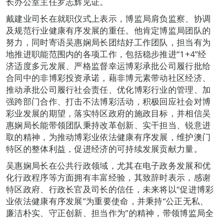
长办公室主任罗志辉见证。
戴建业司长在就职仪式上表示，博监局肩负监察、协调
及规范行业健康有序发展的重任。他肯定博监局团队的
努力，同时寄语吴惠娴局长团结好工作团队，担当有为
地推进职能范围内的各项工作，包括稳步推进“1+4”经
济适度多元发展、严格监督幸运博彩承批公司履行批给
合同中的非博彩投资承诺，藉非博元素带动社区经济、
推动承批公司履行社会责任、优化博彩行业的管理、加
强跨部门合作、打击不法博彩活动，积极回应社会对博
彩业发展的期望，落实特区政府的施政目标，并相信吴
惠娴局长能带领团队秉持改革创新、实干担当、锐意进
取的精神，为推动博彩业依法健康有序发展，维护澳门
特区的整体利益，促进经济的可持续发展贡献力量。
吴惠娴局长在公共行政领域，尤其在电子政务发展和优
化行政程序等方面拥有丰富经验，其致辞时表示，感谢
特区政府、行政长官及司长的信任，未来将以“促进博彩
业依法健康有序发展”为重要使命，并秉持“公正无私、
廉洁朴实、守正创新、担当作为”的精神，带领博监局全