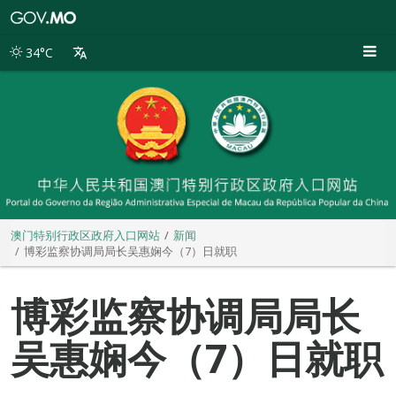
澳
门
特
34°C
别
行
政
区
政
府
入
口
网
站
澳门特别行政区政府入口网站
新闻
博彩监察协调局局长吴惠娴今（7）日就职
博彩监察协调局局长
吴惠娴今（7）日就职