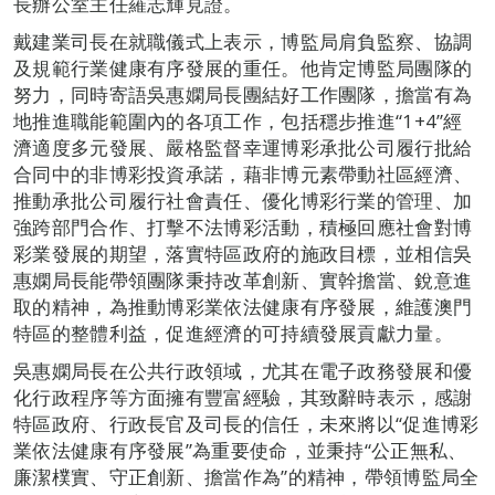
長辦公室主任羅志輝見證。
戴建業司長在就職儀式上表示，博監局肩負監察、協調
及規範行業健康有序發展的重任。他肯定博監局團隊的
努力，同時寄語吳惠嫻局長團結好工作團隊，擔當有為
地推進職能範圍內的各項工作，包括穩步推進“1+4”經
濟適度多元發展、嚴格監督幸運博彩承批公司履行批給
合同中的非博彩投資承諾，藉非博元素帶動社區經濟、
推動承批公司履行社會責任、優化博彩行業的管理、加
強跨部門合作、打擊不法博彩活動，積極回應社會對博
彩業發展的期望，落實特區政府的施政目標，並相信吳
惠嫻局長能帶領團隊秉持改革創新、實幹擔當、銳意進
取的精神，為推動博彩業依法健康有序發展，維護澳門
特區的整體利益，促進經濟的可持續發展貢獻力量。
吳惠嫻局長在公共行政領域，尤其在電子政務發展和優
化行政程序等方面擁有豐富經驗，其致辭時表示，感謝
特區政府、行政長官及司長的信任，未來將以“促進博彩
業依法健康有序發展”為重要使命，並秉持“公正無私、
廉潔樸實、守正創新、擔當作為”的精神，帶領博監局全