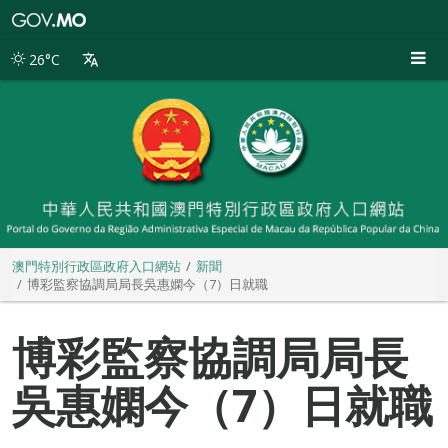
澳
門
特
26°C
別
行
政
區
政
府
入
口
網
站
澳門特別行政區政府入口網站
新聞
博彩監察協調局局長吳惠嫻今（7）日就職
博彩監察協調局局長
吳惠嫻今（7）日就職