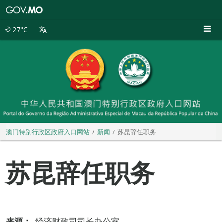
澳
门
特
27°C
别
行
政
区
政
府
入
口
网
站
澳门特别行政区政府入口网站
新闻
苏昆辞任职务
苏昆辞任职务
来源：
经济财政司司长办公室