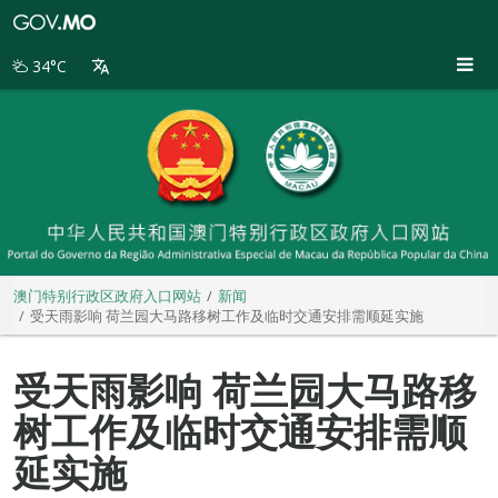
澳
门
特
34°C
别
行
政
区
政
府
入
口
网
站
澳门特别行政区政府入口网站
新闻
受天雨影响 荷兰园大马路移树工作及临时交通安排需顺延实施
受天雨影响 荷兰园大马路移
树工作及临时交通安排需顺
延实施