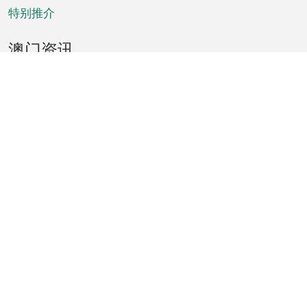
特别推介
澳门资讯
天气
交通
公众假期
文娱康体
城市资讯
澳门便览
统计数字
公布告示
新闻
短片