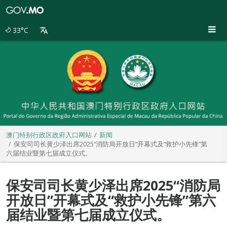
澳
门
特
33°C
别
行
政
区
政
府
入
口
网
站
澳门特别行政区政府入口网站
新闻
保安司司长黄少泽出席2025“消防局开放日”开幕式及“救护小先锋”第
六届结业暨第七届成立仪式。
保安司司长黄少泽出席2025“消防局
开放日”开幕式及“救护小先锋”第六
届结业暨第七届成立仪式。