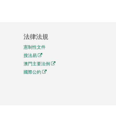
法律法規
憲制性文件
搜法易
澳門主要法例
國際公約