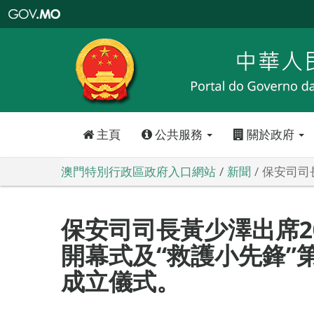
澳
門
特
別
行
政
區
政
府
入
口
網
站
主頁
公共服務
關於政府
澳門特別行政區政府入口網站
新聞
保安司司
保安司司長黃少澤出席20
開幕式及“救護小先鋒”
成立儀式。