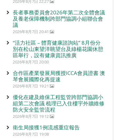
2026年8月7日 22:27
長者事務委員會2026年第二次全體會議
及養老保障機制跨部門協調小組聯合會
議
2026年8月7日 20:41
“活力社區 – 體育健康諮詢站” 8月份分
別在松山東望洋眺望台及綠楊花園休憩
區舉行，設有健康資訊推廣
2026年8月7日 20:00
合作區產業發展局獲授ICCA會員證書 澳
琴會展國際化再提速
2026年8月7日 19:21
優化在建及維保工程監管跨部門協調小
組第二次會議 梳理已入住樓宇外牆維修
防火安全監管流程
2026年8月7日 19:12
衛生局接獲1例流感重症報告
2026年8月7日 19:08