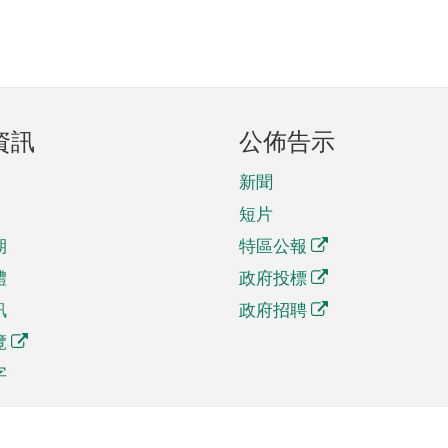
資訊
公佈告示
新聞
短片
期
特區公報
體
政府投標
訊
政府招聘
覽
字