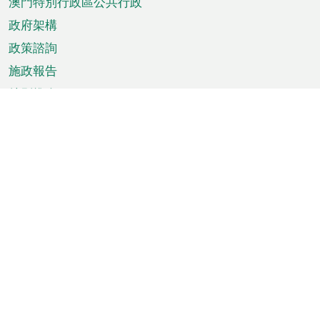
澳門特別行政區公共行政
政府架構
政策諮詢
施政報告
特別推介
澳門資訊
天氣
交通
公眾假期
文娛康體
城市資訊
澳門便覽
統計數字