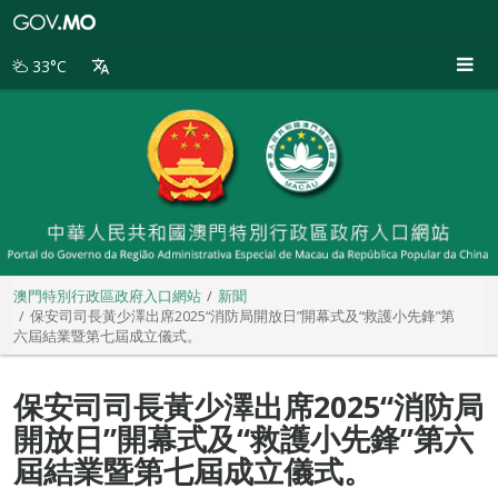
澳
門
特
33°C
別
行
政
區
政
府
入
口
網
站
澳門特別行政區政府入口網站
新聞
保安司司長黃少澤出席2025“消防局開放日”開幕式及“救護小先鋒”第
六屆結業暨第七屆成立儀式。
保安司司長黃少澤出席2025“消防局
開放日”開幕式及“救護小先鋒”第六
屆結業暨第七屆成立儀式。