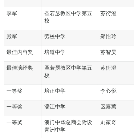
季军
圣若瑟教区中学第五
苏衍澄
校
殿军
劳校中学
郑怡玲
最佳内容奖
培道中学
苏智昊
最佳演绎奖
圣若瑟教区中学第五
苏衍澄
校
一等奖
培正中学
李心悦
一等奖
濠江中学
区嘉蕙
一等奖
澳门中华总商会附设
刘家奇
青洲中学