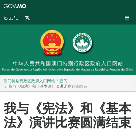
澳
门
特
33°C
别
行
政
区
政
府
入
口
网
站
澳门特别行政区政府入口网站
新闻
我与《宪法》和《基本法》演讲比赛圆满结束
我与《宪法》和《基本
法》演讲比赛圆满结束