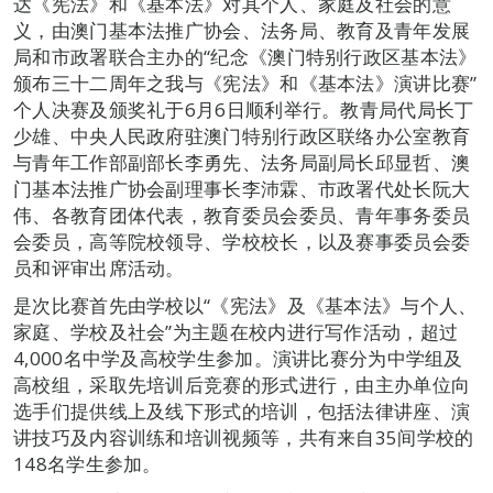
达《宪法》和《基本法》对其个人、家庭及社会的意
义，由澳门基本法推广协会、法务局、教育及青年发展
局和市政署联合主办的“纪念《澳门特别行政区基本法》
颁布三十二周年之我与《宪法》和《基本法》演讲比赛”
个人决赛及颁奖礼于6月6日顺利举行。教青局代局长丁
少雄、中央人民政府驻澳门特别行政区联络办公室教育
与青年工作部副部长李勇先、法务局副局长邱显哲、澳
门基本法推广协会副理事长李沛霖、市政署代处长阮大
伟、各教育团体代表，教育委员会委员、青年事务委员
会委员，高等院校领导、学校校长，以及赛事委员会委
员和评审出席活动。
是次比赛首先由学校以“《宪法》及《基本法》与个人、
家庭、学校及社会”为主题在校内进行写作活动，超过
4,000名中学及高校学生参加。演讲比赛分为中学组及
高校组，采取先培训后竞赛的形式进行，由主办单位向
选手们提供线上及线下形式的培训，包括法律讲座、演
讲技巧及内容训练和培训视频等，共有来自35间学校的
148名学生参加。