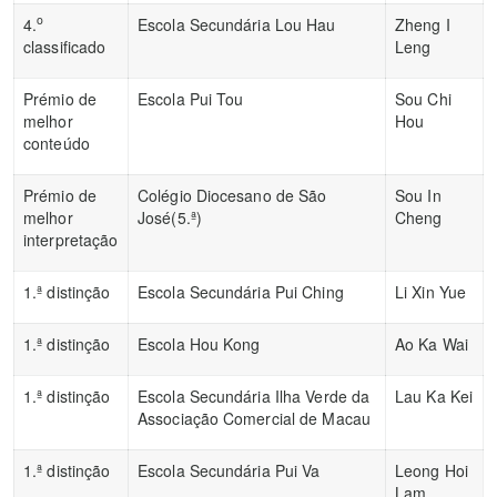
o
4.
Escola Secundária Lou Hau
Zheng I
classificado
Leng
Prémio de
Escola Pui Tou
Sou Chi
melhor
Hou
conteúdo
Prémio de
Colégio Diocesano de São
Sou In
melhor
José(5.ª)
Cheng
interpretação
1.ª distinção
Escola Secundária Pui Ching
Li Xin Yue
1.ª distinção
Escola Hou Kong
Ao Ka Wai
1.ª distinção
Escola Secundária Ilha Verde da
Lau Ka Kei
Associação Comercial de Macau
1.ª distinção
Escola Secundária Pui Va
Leong Hoi
Lam