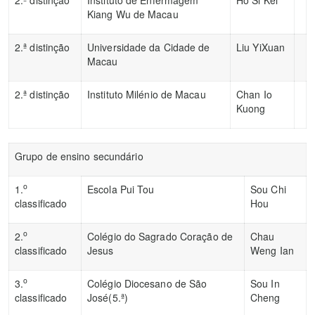
Kiang Wu de Macau
2.ª distinção
Universidade da Cidade de
Liu YiXuan
Macau
2.ª distinção
Instituto Milénio de Macau
Chan Io
Kuong
Grupo de ensino secundário
o
1.
Escola Pui Tou
Sou Chi
classificado
Hou
o
2.
Colégio do Sagrado Coração de
Chau
classificado
Jesus
Weng Ian
o
3.
Colégio Diocesano de São
Sou In
classificado
José(5.ª)
Cheng