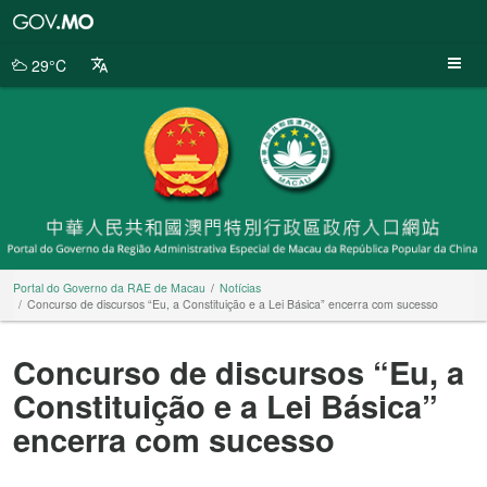
Portal
do
Governo
29°C
da
RAE
de
Macau
Portal do Governo da RAE de Macau
Notícias
Concurso de discursos “Eu, a Constituição e a Lei Básica” encerra com sucesso
Concurso de discursos “Eu, a
Constituição e a Lei Básica”
encerra com sucesso