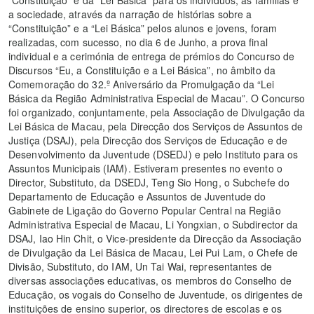
a sociedade, através da narração de histórias sobre a
“Constituição” e a “Lei Básica” pelos alunos e jovens, foram
realizadas, com sucesso, no dia 6 de Junho, a prova final
individual e a cerimónia de entrega de prémios do Concurso de
Discursos “Eu, a Constituição e a Lei Básica”, no âmbito da
Comemoração do 32.º Aniversário da Promulgação da “Lei
Básica da Região Administrativa Especial de Macau”. O Concurso
foi organizado, conjuntamente, pela Associação de Divulgação da
Lei Básica de Macau, pela Direcção dos Serviços de Assuntos de
Justiça (DSAJ), pela Direcção dos Serviços de Educação e de
Desenvolvimento da Juventude (DSEDJ) e pelo Instituto para os
Assuntos Municipais (IAM). Estiveram presentes no evento o
Director, Substituto, da DSEDJ, Teng Sio Hong, o Subchefe do
Departamento de Educação e Assuntos de Juventude do
Gabinete de Ligação do Governo Popular Central na Região
Administrativa Especial de Macau, Li Yongxian, o Subdirector da
DSAJ, Iao Hin Chit, o Vice-presidente da Direcção da Associação
de Divulgação da Lei Básica de Macau, Lei Pui Lam, o Chefe de
Divisão, Substituto, do IAM, Un Tai Wai, representantes de
diversas associações educativas, os membros do Conselho de
Educação, os vogais do Conselho de Juventude, os dirigentes de
instituições de ensino superior, os directores de escolas e os