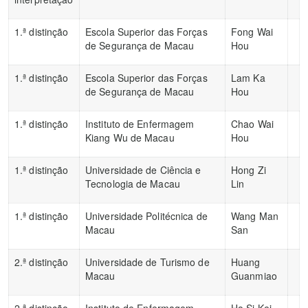
1.ª distinção
Escola Superior das Forças
Fong Wai
de Segurança de Macau
Hou
1.ª distinção
Escola Superior das Forças
Lam Ka
de Segurança de Macau
Hou
1.ª distinção
Instituto de Enfermagem
Chao Wai
Kiang Wu de Macau
Hou
1.ª distinção
Universidade de Ciência e
Hong Zi
Tecnologia de Macau
Lin
1.ª distinção
Universidade Politécnica de
Wang Man
Macau
San
2.ª distinção
Universidade de Turismo de
Huang
Macau
Guanmiao
2.ª distinção
Instituto de Enfermagem
Ho Si Kei