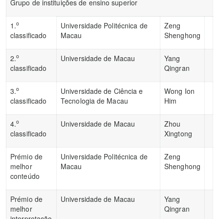
Grupo de instituições de ensino superior
o
1.
Universidade Politécnica de
Zeng
classificado
Macau
Shenghong
o
2.
Universidade de Macau
Yang
classificado
Qingran
o
3.
Universidade de Ciência e
Wong Ion
classificado
Tecnologia de Macau
Him
o
4.
Universidade de Macau
Zhou
classificado
Xingtong
Prémio de
Universidade Politécnica de
Zeng
melhor
Macau
Shenghong
conteúdo
Prémio de
Universidade de Macau
Yang
melhor
Qingran
interpretação