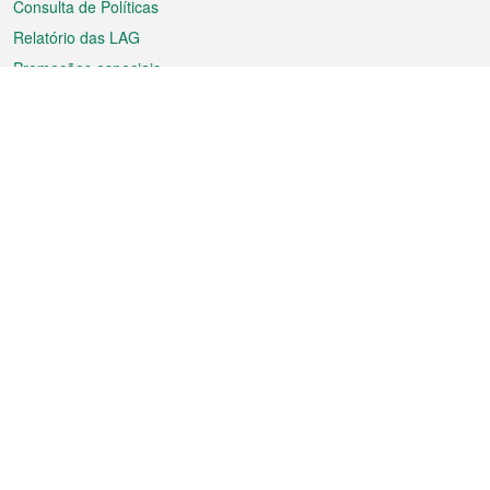
Consulta de Políticas
Relatório das LAG
Promoções especiais
Sobre a RAEM
Tempo
Transporte
Feriados
Cultura e lazer
Informação de Macau
Ficheiro sobre Macau
Estatísticas
Anúncios
Notícias
Vídeos