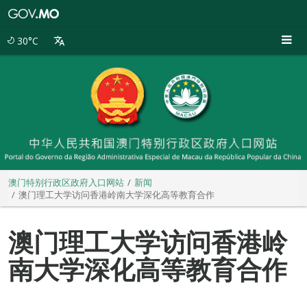
澳
门
特
30°C
别
行
政
区
政
府
入
口
网
站
澳门特别行政区政府入口网站
新闻
澳门理工大学访问香港岭南大学深化高等教育合作
澳门理工大学访问香港岭
南大学深化高等教育合作