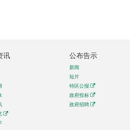
资讯
公布告示
新闻
短片
期
特区公报
体
政府投标
讯
政府招聘
览
字