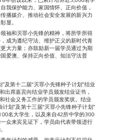
、自我保护能力、家国情怀、正向价值，
的传播媒介、推动社会安全发展的新兴力
益彰显。
年领袖和灭罪小先锋的精神，将所学所得
一，成为遵纪守法、维护正义的新时代青
献更大力量；亦鼓励新一届学员通过为期
爱国爱澳、保持正向价值、知法守法普
”及第十二届“灭罪小先锋种子计划”结业
层和出席嘉宾向结业学员颁发结业证书，
传和社会义务工作的学员颁发奖状。结业
计划”及第十三届“灭罪小先锋种子计划”
00名大学生，以及来自42所中学的300
和一众来宾见证下，学员由代表带领进行
动。
项青年计划的感受，均表示计划不仅深化