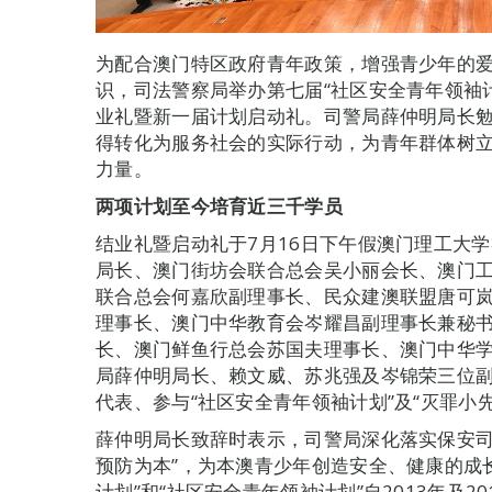
为配合澳门特区政府青年政策，增强青少年的
识，司法警察局举办第七届“社区安全青年领袖计
业礼暨新一届计划启动礼。司警局薛仲明局长
得转化为服务社会的实际行动，为青年群体树
力量。
两项计划至今培育近三千学员
结业礼暨启动礼于7月16日下午假澳门理工大
局长、澳门街坊会联合总会吴小丽会长、澳门
联合总会何嘉欣副理事长、民众建澳联盟唐可
理事长、澳门中华教育会岑耀昌副理事长兼秘
长、澳门鲜鱼行总会苏国夫理事长、澳门中华
局薛仲明局长、赖文威、苏兆强及岑锦荣三位副
代表、参与“社区安全青年领袖计划”及“灭罪小
薛仲明局长致辞时表示，司警局深化落实保安司
预防为本”，为本澳青少年创造安全、健康的成
计划”和“社区安全青年领袖计划”自2013年及2