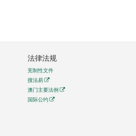
法律法规
宪制性文件
搜法易
澳门主要法例
国际公约