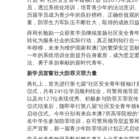
员，透过系统化培训，培育青少年的法治意识
历届学员成为青少年的良好榜样、正确价值观
量，防罪生力军队伍不断壮大，取得的成效日
薛局长勉励一众获奖学员继续发扬社区安全青
转化为服务社会的实际行动，真正做到知行合
年楷模，未来为维护国家和澳门的繁荣安定贡
一年的系统培训全面提升自身素质，成为坚定
法、勇于承担奉献的新时代青年。
新学员宣誓壮大防罪灭罪力量
典礼上，首先进行第七届“社区安全青年领袖计划
仪式，共有241位学员顺利结业，司警局领导
以及向127位表现优秀、积极参与防罪灭罪宣
仪式结束后，随即举行第八届“社区安全青年领袖
启动仪式。今年分别有来自本澳7所高等院校的1
名中学生参加防罪培训，在司警局领导层监誓
庄严宣誓，新一届青少年防罪培训计划正式启
学员代表李敏琪及甄柏翘在典礼上分享参与两