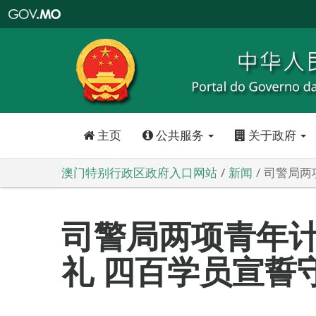
澳
门
特
别
行
政
区
政
府
入
口
网
站
主页
公共服务
关于政府
澳门特别行政区政府入口网站
新闻
司警局两
司警局两项青年
礼 四百学员宣誓