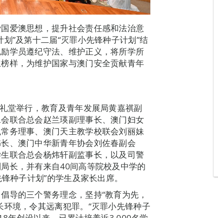
爱国爱澳思想，提升社会责任感和法治意
划”及第十二届“灭罪小先锋种子计划”结
勉励学员遵纪守法、维护正义，将所学所
立榜样，为维护国家与澳门安全贡献青年
学礼堂举行，教育及青年发展局黄嘉祺副
工会联合总会赵兰瑛副理事长、澳门妇女
岚常务理事、澳门天主教学校联会刘丽妹
书长、澳门中华新青年协会刘佐春副会
学生联合总会杨炜轩副监事长，以及司警
局长，并有来自40间高等院校及中学的
先锋种子计划”的学生及家长出席。
倡导的三个警务理念，坚持“教育为先，
长环境，令其远离犯罪。“灭罪小先锋种子
018年创设以来，已累计培养近3,000名学